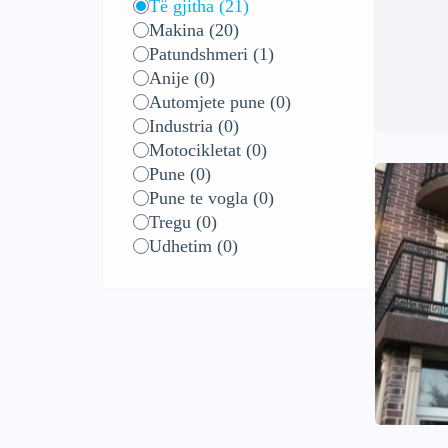
Të gjitha
(21)
Makina
(20)
Patundshmeri
(1)
Anije
(0)
Automjete pune
(0)
Industria
(0)
Motocikletat
(0)
Pune
(0)
Pune te vogla
(0)
Tregu
(0)
Udhetim
(0)