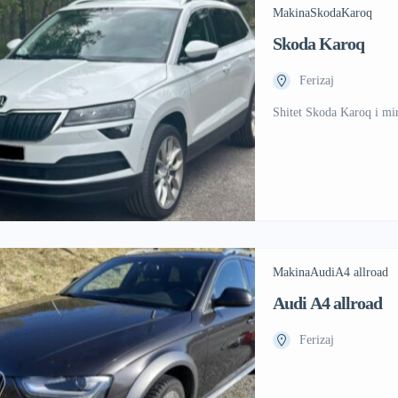
Makina
Skoda
Karoq
Skoda Karoq
Ferizaj
Shitet Skoda Karoq i mir
Makina
Audi
A4 allroad
Audi A4 allroad
Ferizaj