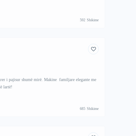
592
Shikime
rer i pajisur shumë mirë. Makine familjare elegante me
ë lartë!
685
Shikime