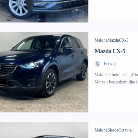
Makina
Mazda
CX-5
Mazda CX-5
Ferizaj
Makinë e bukur në një k
Motor i besueshëm dhe i 
Makina
Skoda
Octavia