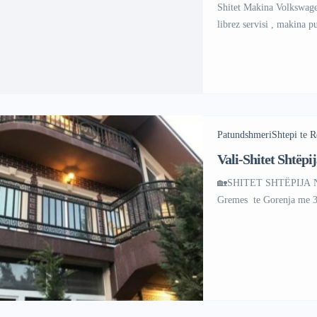
Shitet Makina Volkswage
librez servisi , makina 
foto sepse gjitjmon e k
åer ma shume info na te
Patundshmeri
Shtepi te R
Vali-Shitet Shtëpi
🏡SHITET SHTËPIJA NË 
Gremes te Gorenja me 3.9
sakak Vali -Shtëpija esh
posedon K1 + 2 sallon m