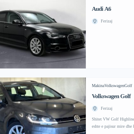
Audi A6
Ferizaj
Makina
Volkswagen
Golf
Volkswagen Golf
Ferizaj
Shitet VW Golf Highline
eshte e pajisur mire dh