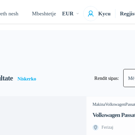
eth nesh
Mbeshtetje
EUR
Kycu
Regjis
ltate
Rendit sipas:
Më 
Niskerko
Makina
Volkswagen
Passa
Volkswagen Passa
Ferizaj