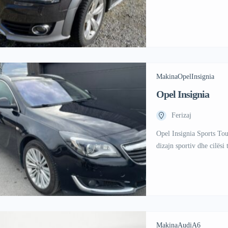
Makina
Opel
Insignia
Opel Insignia
Ferizaj
Opel Insignia Sports Tou
dizajn sportiv dhe cilësi t
Makina
Audi
A6