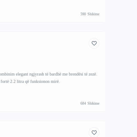
590
Shikime
ombinim elegant ngjyrash të bardhë me brendësi të zezë.
fortë 2.2 litra që funksionon mirë.
684
Shikime