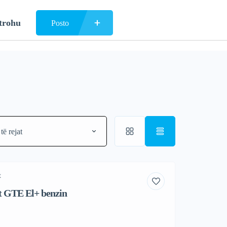
trohu
Posto
të rejat
t
t GTE El+ benzin