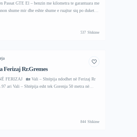
n Passat GTE El – benzin me kilometra te garantuara me
punon shume mir dhe eshte shume e ruajtur siq po duket ne
an parkuar mbrenda ne garazhe Makina eshe te Norvegji
lefononi ne Viber ose vatsap Viber +47 41 […]
537
Shikime
eja
ja Ferizaj Rr.Gremes
FERIZAJ 🏡 Vali – Shtëpija ndodhet në Ferizaj Rr
7 ari Vali – Shtëpija esht tek Gorenja 50 metra në
t 3 kat + garazhden+aborrin me skar etj Vali – Shtëpija
e kuzhin ekstra +2 wc depo për nxemje […]
844
Shikime