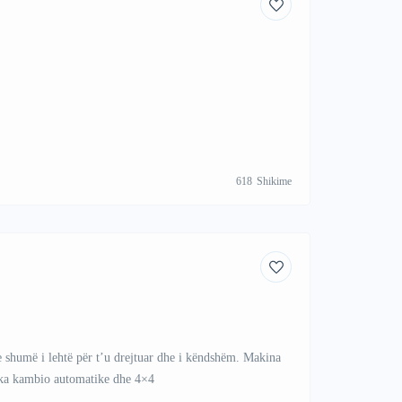
618
Shikime
 shumë i lehtë për t’u drejtuar dhe i këndshëm. Makina
e ka kambio automatike dhe 4×4