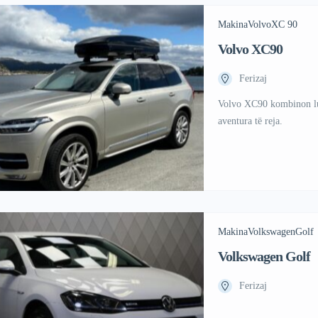
Makina
Volvo
XC 90
Volvo XC90
Ferizaj
Volvo XC90 kombinon luk
aventura të reja.
Makina
Volkswagen
Golf
Volkswagen Golf
Ferizaj