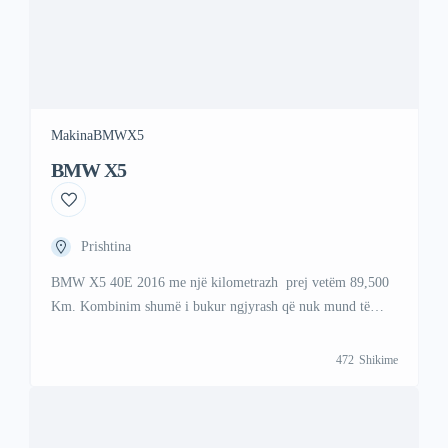
Makina
BMW
X5
BMW X5
Prishtina
BMW X5 40E 2016 me një kilometrazh prej vetëm 89,500
Km. Kombinim shumë i bukur ngjyrash që nuk mund të
lodheni kurrë, ngjyrë e bardhë metalike që shkëlqen në diell
me një brendshme ngjyrë kafe . Viber +47 41 000 558
472
Shikime
WhattsAp +383 48 88 88 67