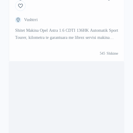
Tourer
Vushtrri
Shitet Makina Opel Astra 1.6 CDTI 136HK Automatik Sport
Tourer, kilometra te garantuara me librez servisi makina
punon shume mir dhe eshte shume e ruajtur siq po duket ne
foto makina ka shume ekstra per ma shume informata na
545
Shikime
telefononi ose na shkruni ne Viber ose Vatsap Viber +47 41
000 558 WhattsAp +383 48 88 […]