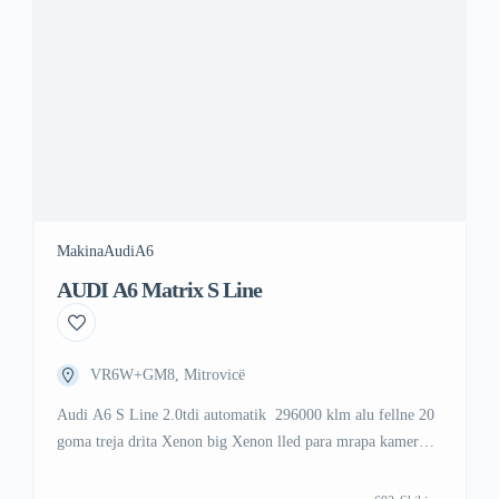
Makina
Audi
A6
AUDI A6 Matrix S Line
VR6W+GM8, Mitrovicë
Audi A6 S Line 2.0tdi automatik 296000 klm alu fellne 20
goma treja drita Xenon big Xenon lled para mrapa kamer
mrapa mu dhez me star stop 3 qelsa nxemje karrika vetura o
full extra e presum blers serioz 049777267