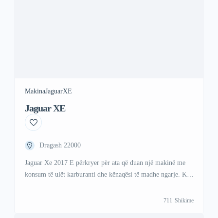
Makina
Jaguar
XE
Jaguar XE
Dragash 22000
Jaguar Xe 2017 E përkryer për ata që duan një makinë me
konsum të ulët karburanti dhe kënaqësi të madhe ngarje. Ky
model kombinon drejtimin elektrik me një motor benzine
për rreze dhe fuqi optimale. Per me shume informata
711
Shikime
kontaktoni ne; Viber +47 41 000 558 WhattsAp +383 48 88