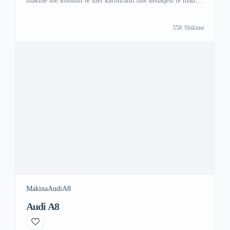
makinë me konsum të ulët karburanti dhe kënaqësi të madhe
ngarje. Ky model kombinon drejtimin elektrik me një motor
benzine për rreze dhe fuqi optimale. Per me shume
558
Shikime
informata kontaktoni ne; Viber +47 41 000 558 WhattsAp
+383 48 88 88 67
Makina
Audi
A8
Audi A8