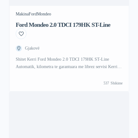
Makina
Ford
Mondeo
Ford Mondeo 2.0 TDCI 179HK ST-Line
Gjakovë
Shitet Kerri Ford Mondeo 2.0 TDCI 179HK ST-Line
Automatik, kilometra te garantuara me librez servisi Kerri
eshte shume I mir dhe eshte shume I rujtum siq po duket ne
foto per ma shume informata na telefononi ose na shkrune ne
537
Shikime
Viber ose Vatsap Viber +47 41 000 558 Vatsap +383 48 88
88 67