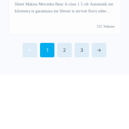
Shitet Makina Mercedes-Benz A-class 1.5 cdi Automatik me
kilometra te garantuara me libreze te servisit Kerri eshte
shume I mire dhe punon shume mir per ma shume info na
kontaktoni ne Viber ose Vatsap Viber +47 41 000 558 Vatsap
555
Shikime
+383 48 88 88 67
1
2
3