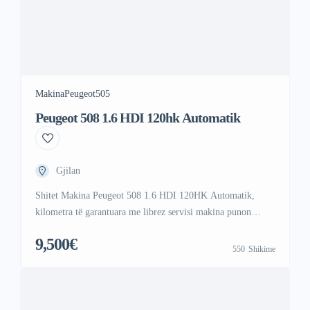
Makina
Peugeot
505
Peugeot 508 1.6 HDI 120hk Automatik
Gjilan
Shitet Makina Peugeot 508 1.6 HDI 120HK Automatik,
kilometra të garantuara me librez servisi makina punon
shume mir dhe eshte shume e ruajtur siq po duket ne foto
9,500€
makina e ka edhe kaishin e motorrit te ndrume qitashe per
550
Shikime
ma shume informata na telefononi ose na shkruni ne Viber
ose Vatsap Viber +47 41 000 […]