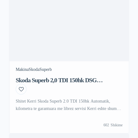
Makina
Skoda
Superb
Skoda Superb 2,0 TDI 150hk DSG
Automatik
Shitet Kerri Skoda Superb 2.0 TDI 150hk Automatik,
kilometra te garantuara me librez servisi Kerri eshte shume i
ruajtur punon shume mir dhe pak kilometra per ma shume
informata na telefononi ne Viber ose Vatsap Viber +47 41
602
Shikime
000 558 WhattsAp +383 48 88 88 67