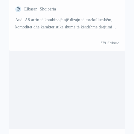
Elbasan, Shqipëria
Audi A8 arrin të kombinojë një dizajn të mrekullueshëm,
komoditet dhe karakteristika shumë të këndshme drejtimi në
një harmoni të bukur. Per ma shume informata kontaktoni
ne; Viber +47 41 000 558 WhattsAp +383 48 88 88 67
579
Shikime