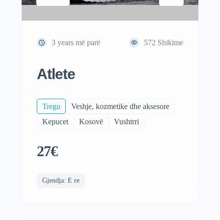
3 years më parë
572
Shikime
Atlete
Tregu
Veshje, kozmetike dhe aksesore
Kepucet
Kosovë
Vushtrri
27€
Gjendja: E re