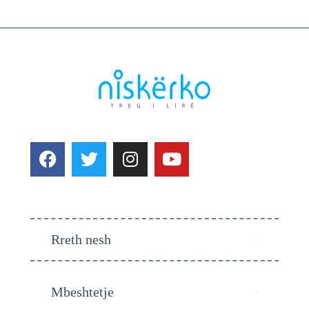
Rreth nesh
Mbeshtetje