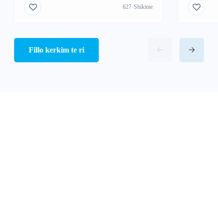
627
Shikime
Fillo kerkim te ri