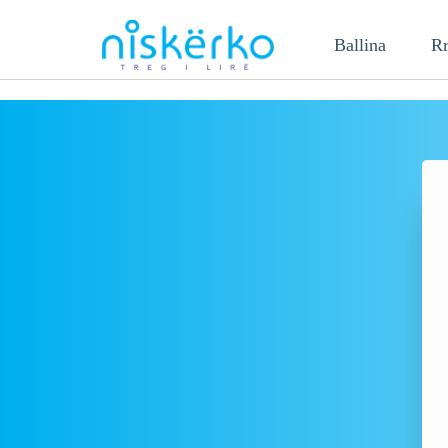
Ballina
Rr