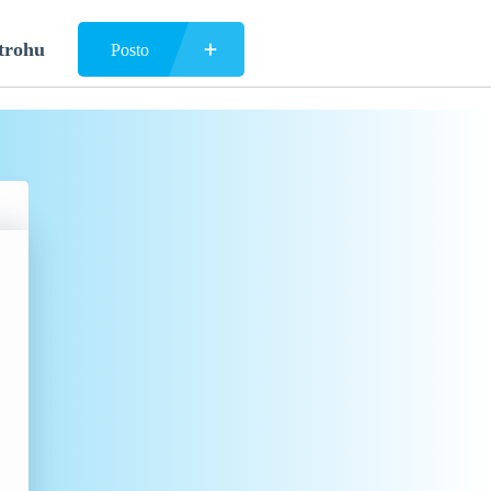
trohu
Posto