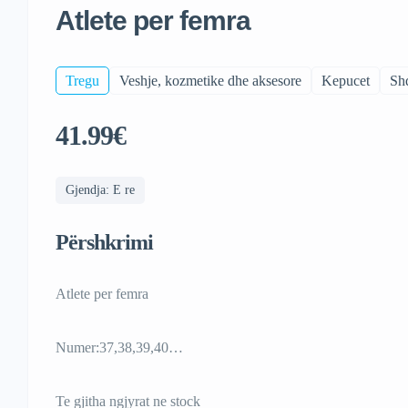
Atlete per femra
Tregu
Veshje, kozmetike dhe aksesore
Kepucet
Shq
41.99€
Gjendja: E re
Përshkrimi
Atlete per femra
Numer:37,38,39,40…
Te gjitha ngjyrat ne stock