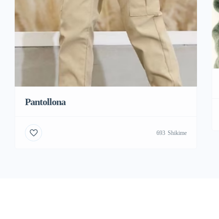
Pantollona
693
Shikime