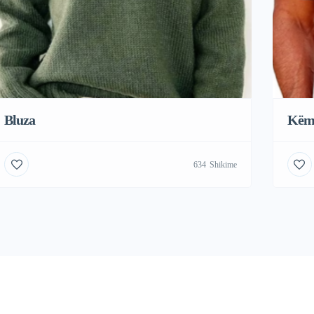
Bluza
Këm
634
Shikime