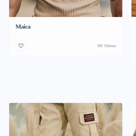
Maica
589
Shikime