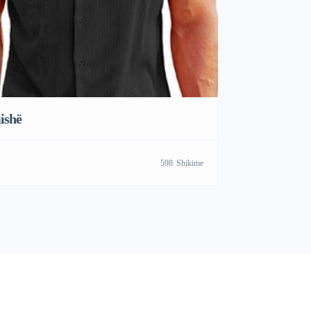
ishë
598
Shikime