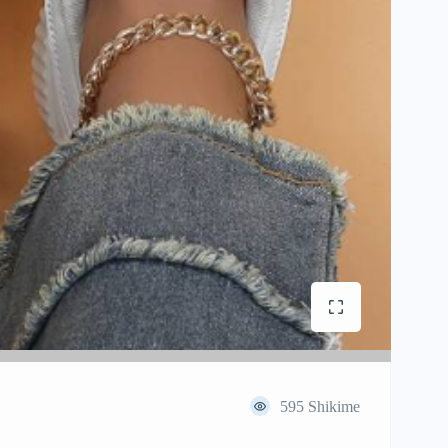
595
Shikime