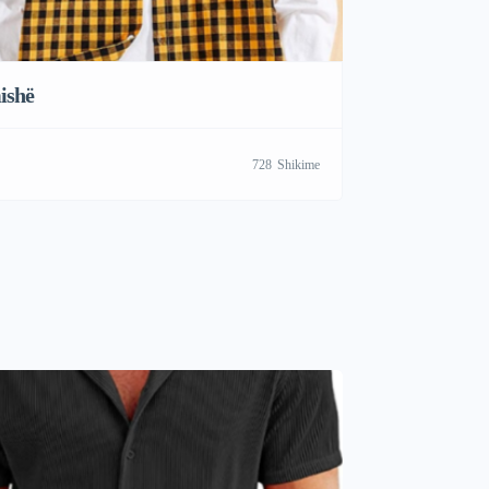
ishë
728
Shikime