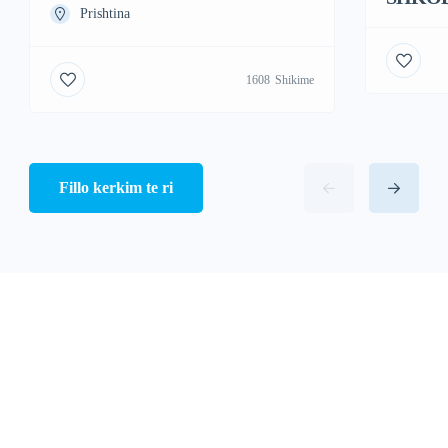
Prishtina
1608
Shikime
Fillo kerkim te ri