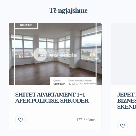
Të ngjajshme
SHITET APARTAMENT 1+1
JEPET
AFER POLICISE, SHKODER
BIZNES
SKEND
177
Shikime