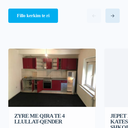
Fillo kerkim te ri
ZYRE ME QIRA TE 4
JEPET 
LLULLAT-QENDER
KATES
SHKO