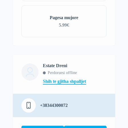
Pagesa mujore
5.99€
Estate Dreni
Perdoruesi offline
Shih te gjitha shpalljet
+38344300072