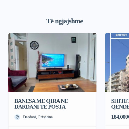
Të ngjajshme
BANESA ME QIRA NE
SHITE
DARDANI TE POSTA
QENDE
184,000
Dardani, Prishtina