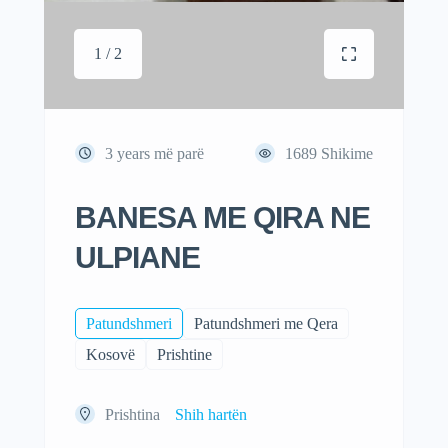
1 / 2
3 years më parë
1689
Shikime
BANESA ME QIRA NE
ULPIANE
Patundshmeri
Patundshmeri me Qera
Kosovë
Prishtine
Prishtina
Shih hartën