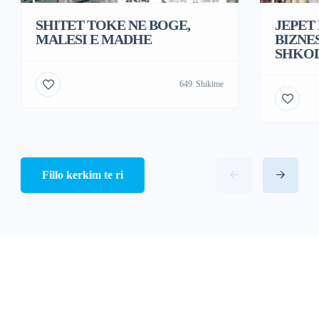
SHITET TOKE NE BOGE,
JEPET
MALESI E MADHE
BIZNES
SHKO
649
Shikime
Fillo kerkim te ri