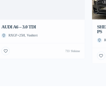
AUDI A6 – 3.0 TDI
SHES
PS
RXGF+25H, Vushtrri
R
733
Shikime