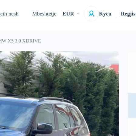
eth nesh
Mbeshtetje
EUR
Kycu
Regjis
W X5 3.0 XDRIVE