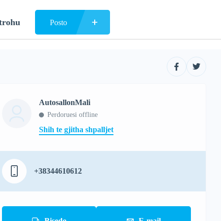
trohu
Posto
AutosallonMali
Perdoruesi offline
Shih te gjitha shpalljet
+38344610612
Bisedo
E-mail