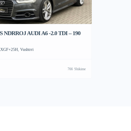
 NDRROJ AUDI A6 -2.0 TDI – 190
XGF+25H, Vushtrri
766
Shikime