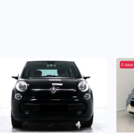
E shitur