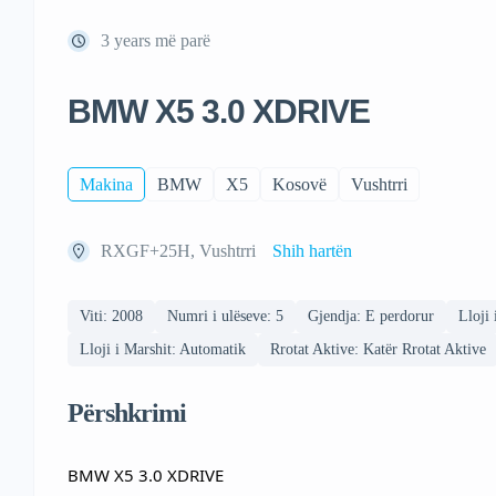
3 years më parë
BMW X5 3.0 XDRIVE
Makina
BMW
X5
Kosovë
Vushtrri
RXGF+25H, Vushtrri
Shih hartën
Viti: 2008
Numri i ulëseve: 5
Gjendja: E perdorur
Lloji 
Lloji i Marshit: Automatik
Rrotat Aktive: Katër Rrotat Aktive
Përshkrimi
BMW X5 3.0 XDRIVE