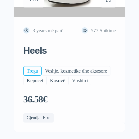
3 years më parë
577
Shikime
Heels
Tregu
Veshje, kozmetike dhe aksesore
Kepucet
Kosovë
Vushtrri
36.58€
Gjendja: E re