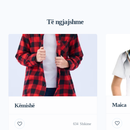
Të ngjajshme
Maica
Këmishë
634
Shikime