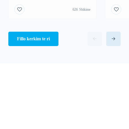
626
Shikime
Fillo kerkim te ri