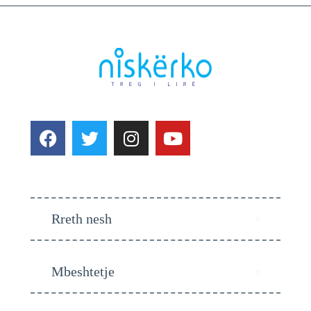
Rreth nesh
Mbeshtetje