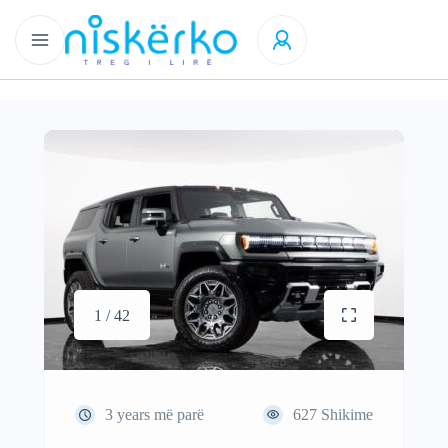
1 / 42
3 years më parë
627
Shikime