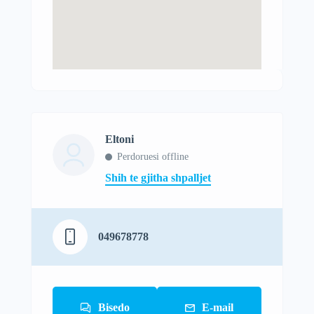
Eltoni
Perdoruesi offline
Shih te gjitha shpalljet
049678778
Bisedo
E-mail