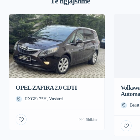
Të ngjajshme
OPEL ZAFIRA 2.0 CDTI
Volkswa
Automa
RXGF+25H, Vushtrri
Berat
926
Shikime