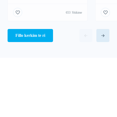
653
Shikime
Fillo kerkim te ri