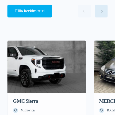
Fillo kerkim te ri
GMC Sierra
MERCE
Mitrovica
RXGF