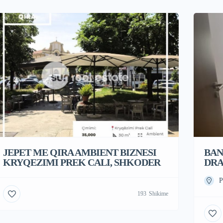
JEPET ME QIRA AMBIENT BIZNESI
BAN
KRYQEZIMI PREK CALI, SHKODER
DRA
P
193
Shikime