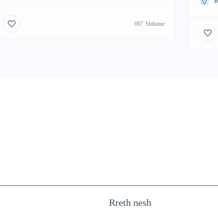
R
697
Shikime
Rreth nesh