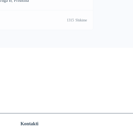
ruga B, Prishtina
1315
Shikime
Kontakti