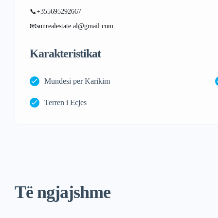
📞+355695292667
📧sunrealestate.al@gmail.com
Karakteristikat
Mundesi per Karikim
Terren i Ecjes
Të ngjajshme