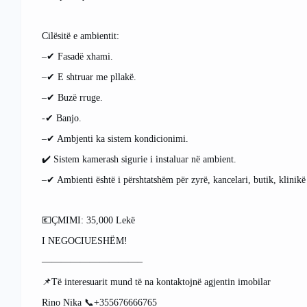
Cilësitë e ambientit:
–✔ Fasadë xhami.
–✔ E shtruar me pllakë.
–✔ Buzë rruge.
-✔ Banjo.
–✔ Ambjenti ka sistem kondicionimi.
✔️ Sistem kamerash sigurie i instaluar në ambient.
–✔ Ambienti është i përshtatshëm për zyrë, kancelari, butik, klinikë e
💶ÇMIMI: 35,000 Lekë
I NEGOCIUESHËM!
——————————–
📌Të interesuarit mund të na kontaktojnë agjentin imobilar
Rino Nika 📞+355676666765