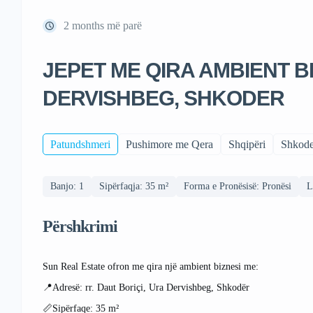
2 months më parë
JEPET ME QIRA AMBIENT BI
DERVISHBEG, SHKODER
Patundshmeri
Pushimore me Qera
Shqipëri
Shkode
Banjo: 1
Sipërfaqja: 35 m²
Forma e Pronësisë: Pronësi
L
Përshkrimi
Sun Real Estate ofron me qira një ambient biznesi me:
📍Adresë: rr. Daut Boriçi, Ura Dervishbeg, Shkodër
📏Sipërfaqe: 35 m²