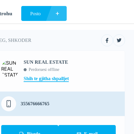
trohu
Posto
BEG, SHKODER
SUN REAL ESTATE
Perdoruesi offline
Shih te gjitha shpalljet
355676666765
Bisedo
E-mail