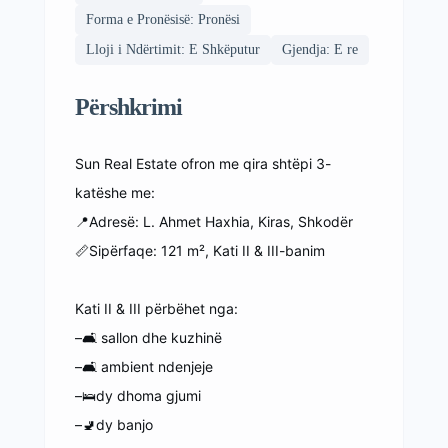
Forma e Pronësisë: Pronësi
Lloji i Ndërtimit: E Shkëputur
Gjendja: E re
Përshkrimi
Sun Real Estate ofron me qira shtëpi 3-
katëshe me:
📍Adresë: L. Ahmet Haxhia, Kiras, Shkodër
📏Sipërfaqe: 121 m², Kati II & III-banim
Kati II & III përbëhet nga:
–🛋 sallon dhe kuzhinë
–🛋 ambient ndenjeje
–🛌dy dhoma gjumi
–🚽dy banjo