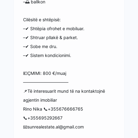
–🌅 ballkon
Cilësitë e shtëpisë:
–✔ Shtëpia ofrohet e mobiluar.
–✔ Shtruar pllakë & parket.
–✔ Sobe me dru.
–✔ Sistem kondicionimi.
💶ÇMIMI: 800 €/muaj
——————————–
📌Të interesuarit mund të na kontaktojnë
agjentin imobiliar
Rino Nika 📞+355676666765
📞+355695292667
📧sunrealestate.al@gmail.com