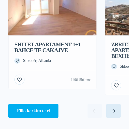
SHITET APARTAMENT 1+1
ZBRIT
BAHCE TE CAKAJVE
APART
BEXHI
Shkodër, Albania
Shkod
1496
Shikime
Fillo kerkim te ri