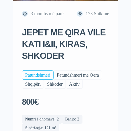
3 months më parë
173
Shikime
JEPET ME QIRA VILE
KATI I&II, KIRAS,
SHKODER
Patundshmeri
Patundshmeri me Qera
Shqipëri
Shkoder
Aktiv
800€
Numri i dhomave: 2
Banjo: 2
Sipërfaqja: 121 m²