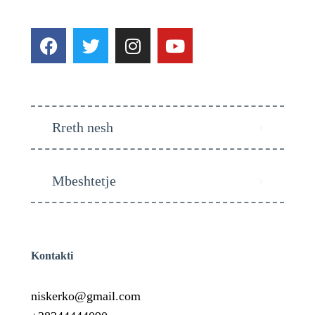
Rreth nesh
Mbeshtetje
Kontakti
niskerko@gmail.com