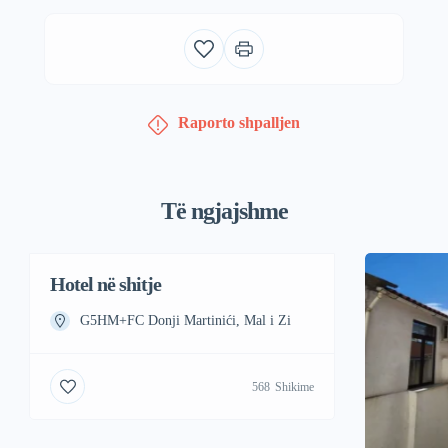
Raporto shpalljen
Të ngjajshme
Hotel në shitje
G5HM+FC Donji Martinići, Mal i Zi
568
Shikime