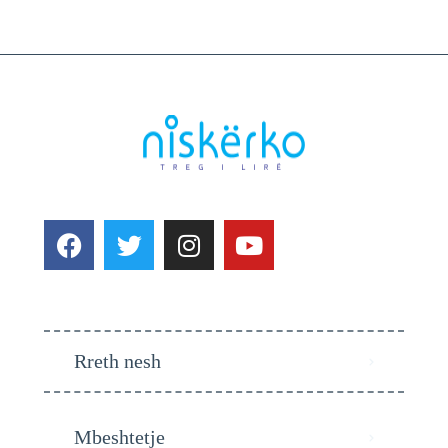
Rreth nesh
Mbeshtetje