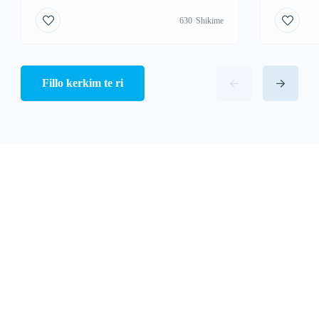
630
Shikime
Fillo kerkim te ri