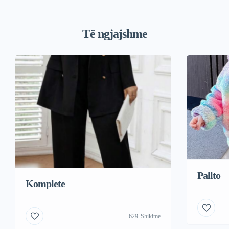
Të ngjajshme
Pallto
Komplete
629
Shikime