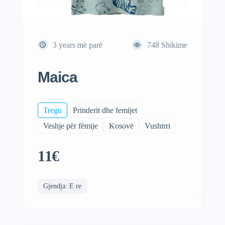
3 years më parë
748
Shikime
Maica
Tregu
Prinderit dhe femijet
Veshje për fëmije
Kosovë
Vushtrri
11€
Gjendja: E re