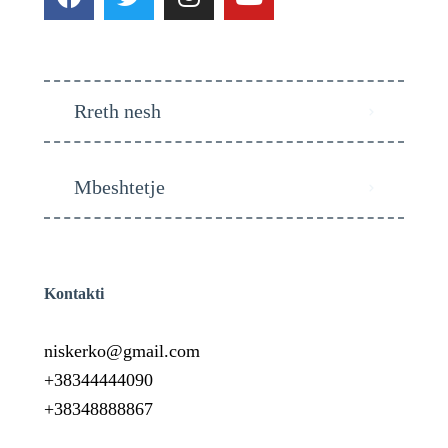
Rreth nesh
Mbeshtetje
Kontakti
niskerko@gmail.com
+38344444090
+38348888867