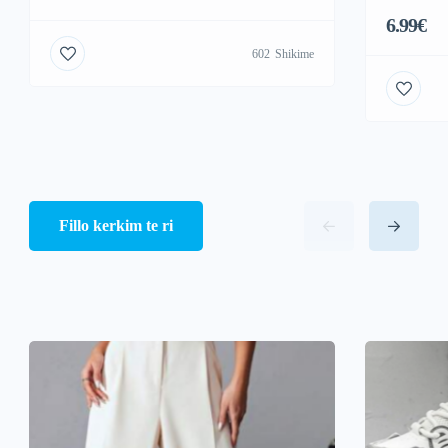
6.99€
602
Shikime
Fillo kerkim te ri