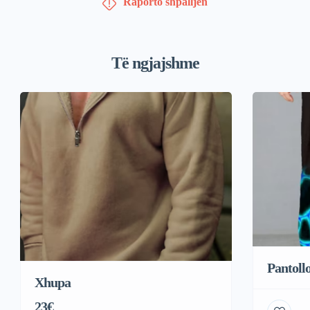
Raporto shpalljen
Të ngjajshme
Pantoll
Xhupa
23€