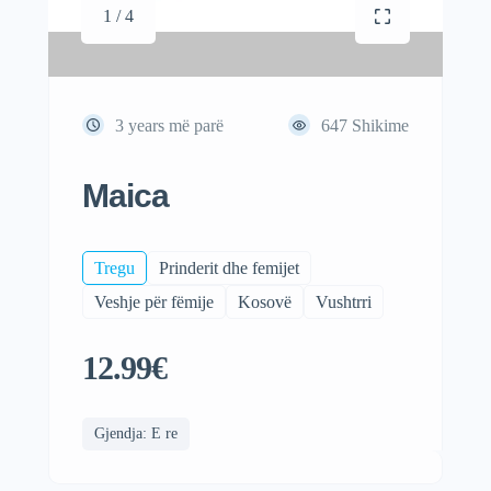
1 / 4
3 years më parë
647
Shikime
Maica
Tregu
Prinderit dhe femijet
Veshje për fëmije
Kosovë
Vushtrri
12.99€
Gjendja: E re