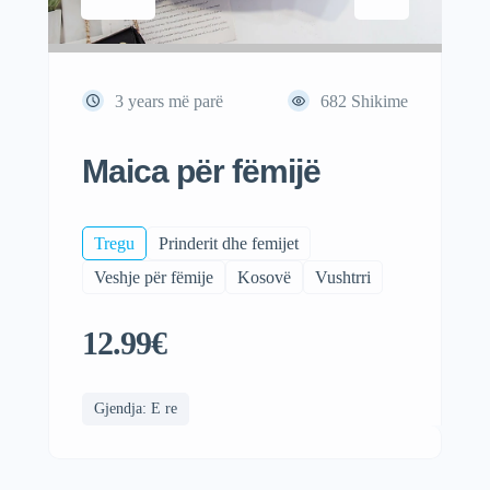
3 years më parë
682
Shikime
Maica për fëmijë
Tregu
Prinderit dhe femijet
Veshje për fëmije
Kosovë
Vushtrri
12.99€
Gjendja: E re