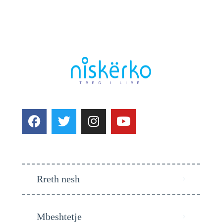
Rreth nesh
Mbeshtetje