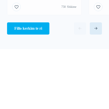
758
Shikime
Fillo kerkim te ri