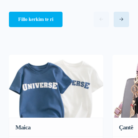
Fillo kerkim te ri
Maica
Çantë