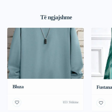
Të ngjajshme
Bluza
Fustana
653
Shikime