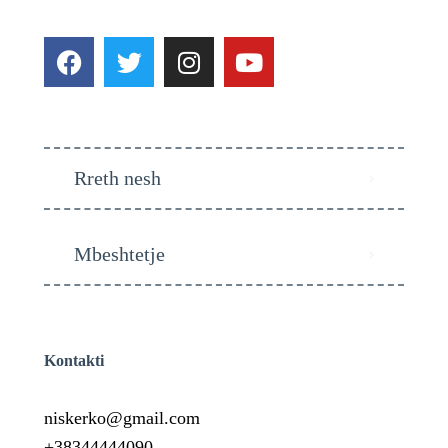
Rreth nesh
Mbeshtetje
Kontakti
niskerko@gmail.com
+38344444090