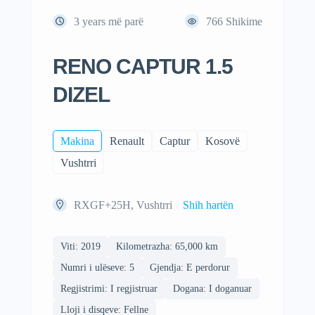
3 years më parë
766
Shikime
RENO CAPTUR 1.5
DIZEL
Makina
Renault
Captur
Kosovë
Vushtrri
RXGF+25H, Vushtrri
Shih hartën
Viti: 2019
Kilometrazha: 65,000 km
Numri i ulëseve: 5
Gjendja: E perdorur
Regjistrimi: I regjistruar
Dogana: I doganuar
Lloji i disqeve: Fellne