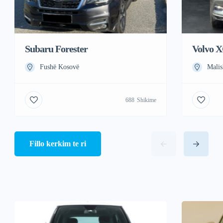
Subaru Forester
Volvo 
Fushë Kosovë
Malis
688
Shikime
Fillo kerkim te ri