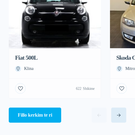
Fiat 500L
Skoda O
Klina
Mitro
622
Shikime
Fillo kerkim te ri