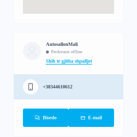
AutosallonMali
Perdoruesi offline
Shih te gjitha shpalljet
+38344610612
Bisedo
E-mail