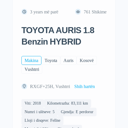
3 years më parë
761
Shikime
TOYOTA AURIS 1.8
Benzin HYBRID
Makina
Toyota
Auris
Kosovë
Vushtrri
RXGF+25H, Vushtrri
Shih hartën
Viti: 2018
Kilometrazha: 83,111 km
Numri i ulëseve: 5
Gjendja: E perdorur
Lloji i disqeve: Fellne