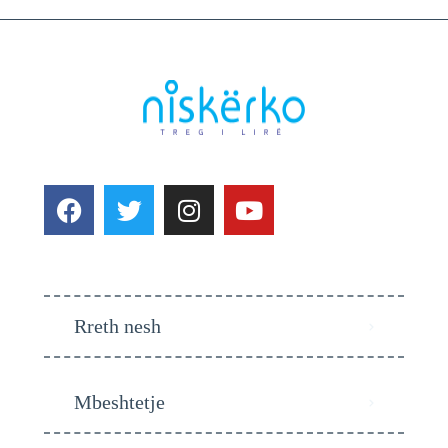
Rreth nesh
Mbeshtetje