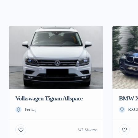
Volkswagen Tiguan Allspace
BMW X
Ferizaj
RXGF
647
Shikime