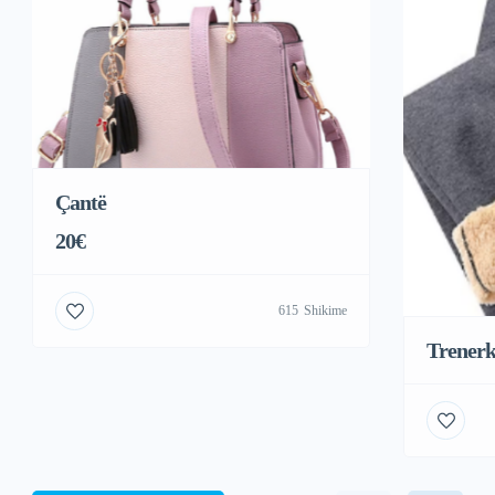
Çantë
20€
615
Shikime
Trener