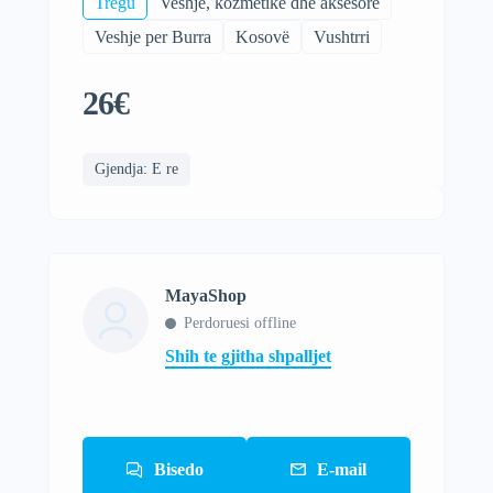
Tregu
Veshje, kozmetike dhe aksesore
Veshje per Burra
Kosovë
Vushtrri
26€
Gjendja: E re
MayaShop
Perdoruesi offline
Shih te gjitha shpalljet
Bisedo
E-mail