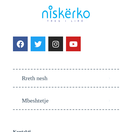
Rreth nesh
Mbeshtetje
Kontakti