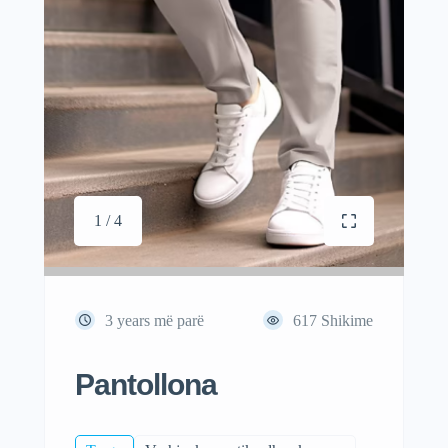
1 / 4
3 years më parë
617
Shikime
Pantollona