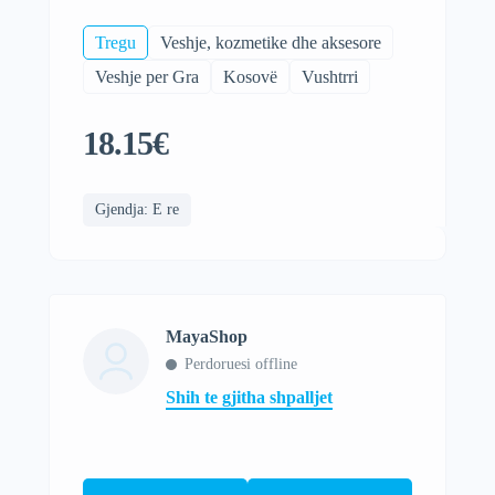
Tregu
Veshje, kozmetike dhe aksesore
Veshje per Gra
Kosovë
Vushtrri
18.15€
Gjendja: E re
MayaShop
Perdoruesi offline
Shih te gjitha shpalljet