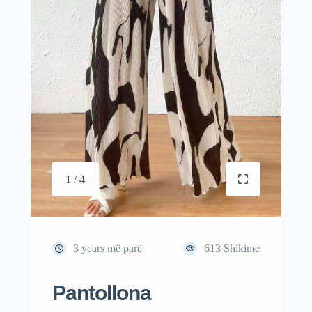
1 / 4
3 years më parë
613
Shikime
Pantollona