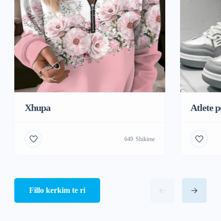
Xhupa
Atlete 
649
Shikime
Fillo kerkim te ri