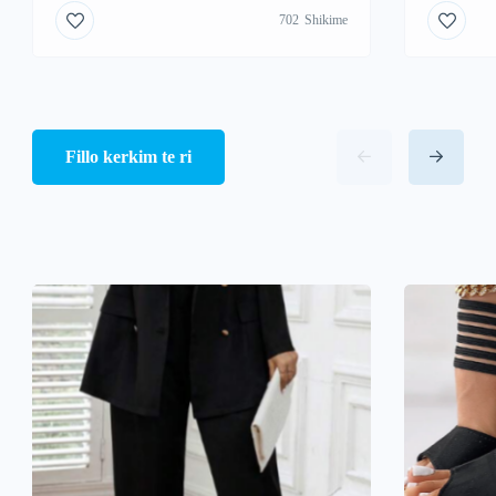
702
Shikime
Fillo kerkim te ri