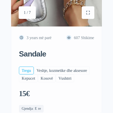
1 / 7
3 years më parë
607
Shikime
Sandale
Tregu
Veshje, kozmetike dhe aksesore
Kepucet
Kosovë
Vushtrri
15€
Gjendja: E re