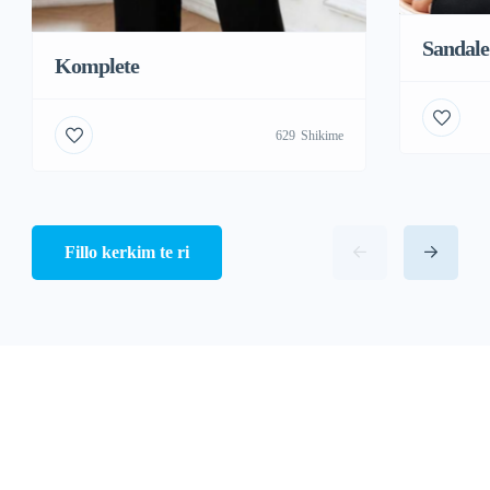
Sandale
Komplete
629
Shikime
Fillo kerkim te ri