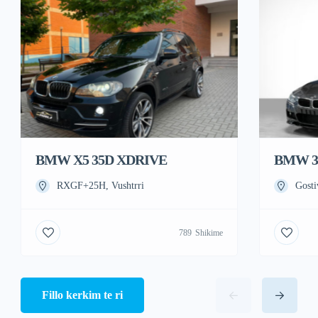
BMW X5 35D XDRIVE
BMW 3-
RXGF+25H, Vushtrri
Gosti
789
Shikime
Fillo kerkim te ri