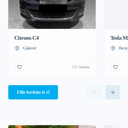
Citroen C4
Tesla M
Gjakovë
Berat
572
Shikime
Fillo kerkim te ri