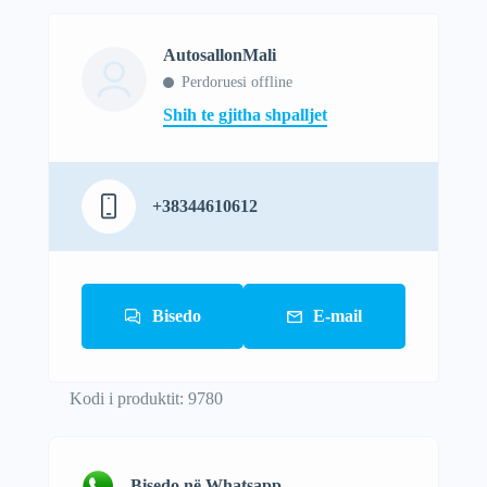
AutosallonMali
Perdoruesi offline
Shih te gjitha shpalljet
+38344610612
Bisedo
E-mail
Kodi i produktit: 9780
Bisedo në Whatsapp