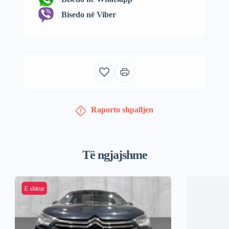
Bisedo në Viber
Raporto shpalljen
Të ngjajshme
E shitur