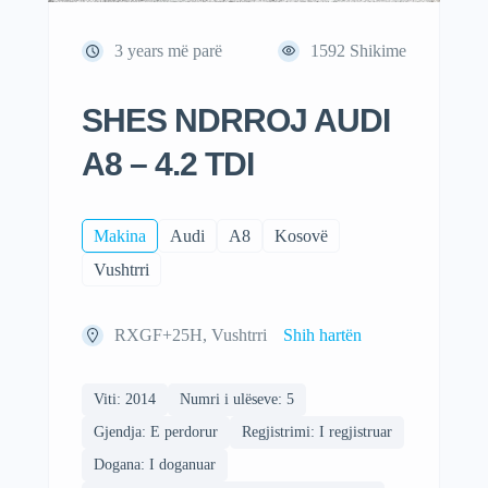
3 years më parë
1592
Shikime
SHES NDRROJ AUDI
A8 – 4.2 TDI
Makina
Audi
A8
Kosovë
Vushtrri
RXGF+25H, Vushtrri
Shih hartën
Viti: 2014
Numri i ulëseve: 5
Gjendja: E perdorur
Regjistrimi: I regjistruar
Dogana: I doganuar