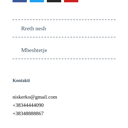
Rreth nesh
Mbeshtetje
Kontakti
niskerko@gmail.com
+38344444090
+38348888867