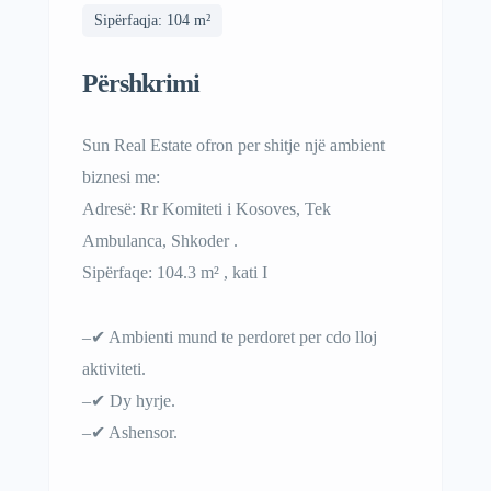
Sipërfaqja: 104 m²
Përshkrimi
Sun Real Estate ofron per shitje një ambient
biznesi me:
Adresë: Rr Komiteti i Kosoves, Tek
Ambulanca, Shkoder .
Sipërfaqe: 104.3 m² , kati I
–✔ Ambienti mund te perdoret per cdo lloj
aktiviteti.
–✔ Dy hyrje.
–✔ Ashensor.