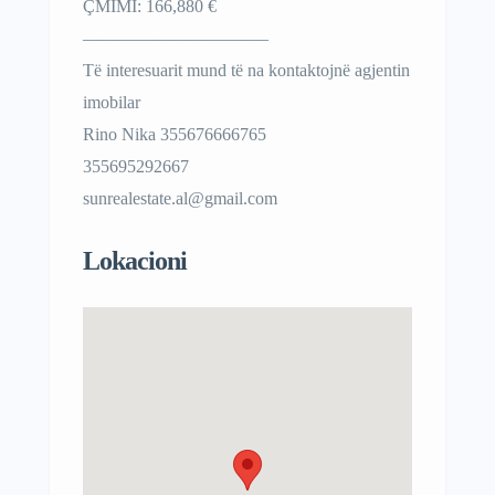
ÇMIMI: 166,880 €
——————————–
Të interesuarit mund të na kontaktojnë agjentin
imobilar
Rino Nika 355676666765
355695292667
sunrealestate.al@gmail.com
Lokacioni