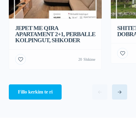
JEPET ME QIRA
SHITET
APARTAMENT 2+1, PERBALLE
DOBRA
KOLPINGUT, SHKODER
20
Shikime
Fillo kerkim te ri