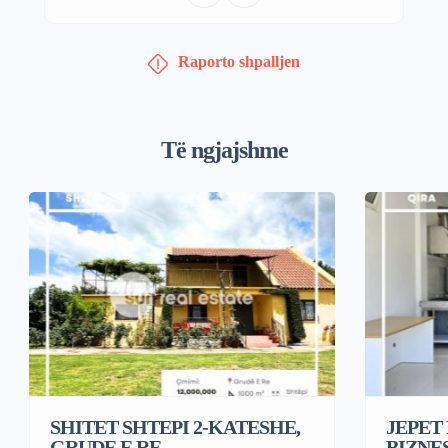
Raporto shpalljen
Të ngjajshme
SHITET SHTEPI 2-KATESHE,
JEPET
GRUDE E RE
BIZNE