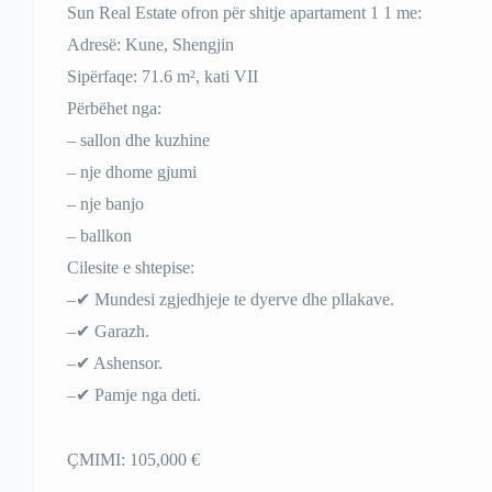
Sun Real Estate ofron për shitje apartament 1 1 me:
Adresë: Kune, Shengjin
Sipërfaqe: 71.6 m², kati VII
Përbëhet nga:
– sallon dhe kuzhine
– nje dhome gjumi
– nje banjo
– ballkon
Cilesite e shtepise:
–✔ Mundesi zgjedhjeje te dyerve dhe pllakave.
–✔ Garazh.
–✔ Ashensor.
–✔ Pamje nga deti.
ÇMIMI: 105,000 €
——————————–