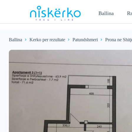
Ballina
Rr
Ballina
Kerko per rezultate
Patundshmeri
Prona ne Shitj