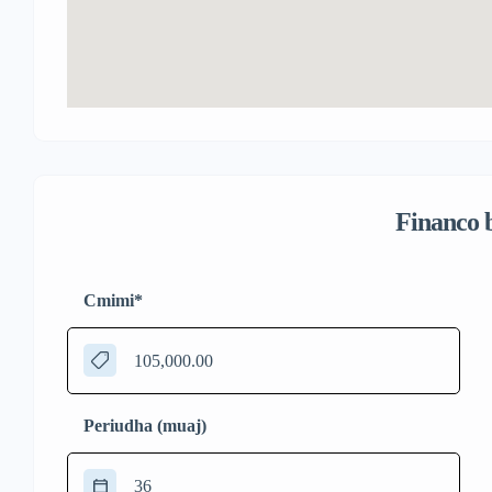
Financo 
Cmimi
*
Periudha (muaj)