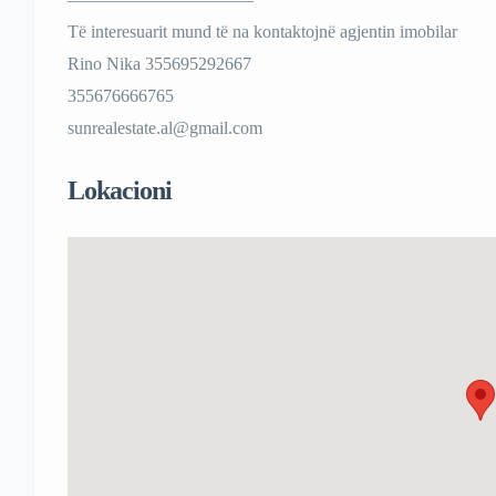
Të interesuarit mund të na kontaktojnë agjentin imobilar
Rino Nika 355695292667
355676666765
sunrealestate.al@gmail.com
Lokacioni