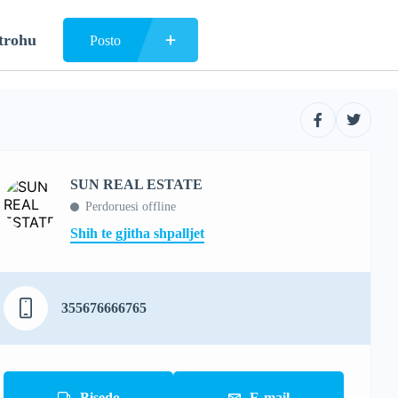
trohu
Posto
SUN REAL ESTATE
Perdoruesi offline
Shih te gjitha shpalljet
355676666765
Bisedo
E-mail