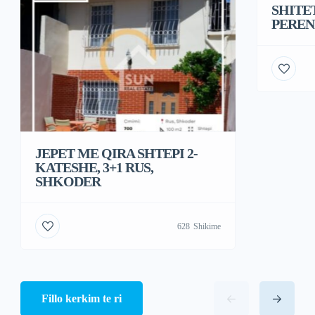
SHITE
PEREN
JEPET ME QIRA SHTEPI 2-
KATESHE, 3+1 RUS,
SHKODER
628
Shikime
Fillo kerkim te ri