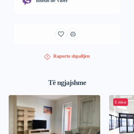
Bisedo në Viber
Raporto shpalljen
Të ngjajshme
E shitur