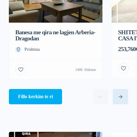
Banesa me qira ne lagjen Arberia-
SHITE
Dragodan
CASA I
253,760
Prishtina
1406
Shikime
Fillo kerkim te ri