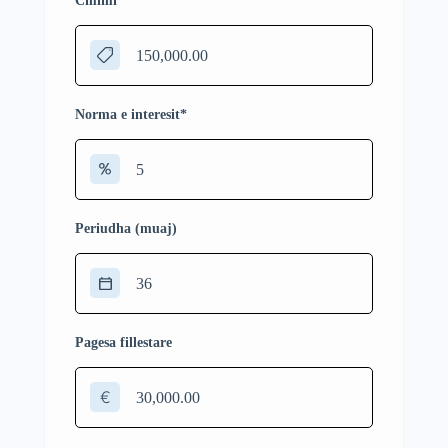
Cmimi
*
Norma e interesit
*
Periudha (muaj)
Pagesa fillestare
€