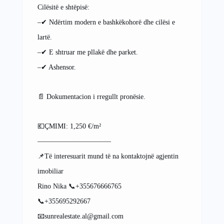
Cilësitë e shtëpisë:
–✔ Ndërtim modern e bashkëkohorë dhe cilësi e
lartë.
–✔ E shtruar me pllakë dhe parket.
–✔ Ashensor.
📄 Dokumentacion i rregullt pronësie.
💶ÇMIMI: 1,250 €/m²
——————————–
📌Të interesuarit mund të na kontaktojnë agjentin
imobiliar
Rino Nika 📞+355676666765
📞+355695292667
📧sunrealestate.al@gmail.com