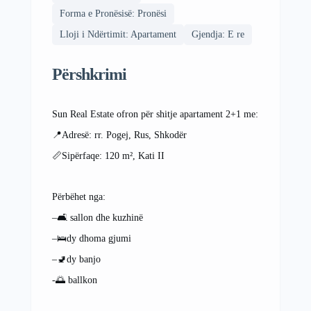
Forma e Pronësisë: Pronësi
Lloji i Ndërtimit: Apartament
Gjendja: E re
Përshkrimi
Sun Real Estate ofron për shitje apartament 2+1 me:
📍Adresë: rr. Pogej, Rus, Shkodër
📏Sipërfaqe: 120 m², Kati II
Përbëhet nga:
–🛋 sallon dhe kuzhinë
–🛌dy dhoma gjumi
–🚽dy banjo
-🌅 ballkon