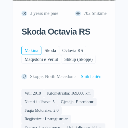
3 years më parë
702
Shikime
Skoda Octavia RS
Makina
Skoda
Octavia RS
Maqedoni e Veriut
Shkup (Skopje)
Skopje, North Macedonia
Shih hartën
Viti: 2018
Kilometrazha: 169,000 km
Numri i ulëseve: 5
Gjendja: E perdorur
Fuqia Motorrike: 2.0
Regjistrimi: I paregjistruar
Dogana: I padoganuar
Lloji i disqeve: Fellne