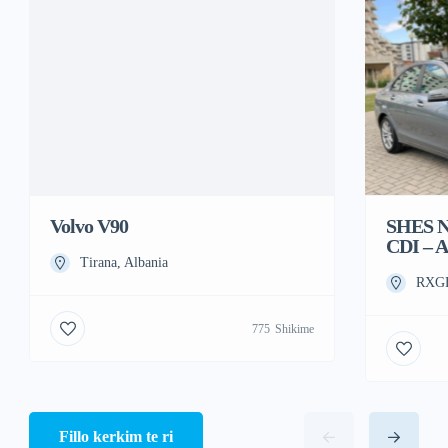
Volvo V90
SHES N
CDI –
Tirana, Albania
RXGF
775
Shikime
Fillo kerkim te ri