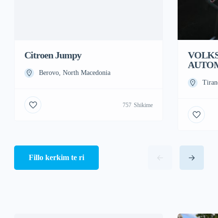
Citroen Jumpy
VOLKS
AUTO
Berovo, North Macedonia
Tiran
757
Shikime
Fillo kerkim te ri