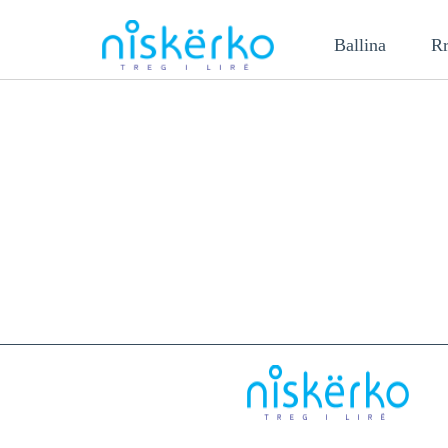
Ballina
Rr