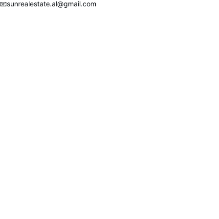
📧sunrealestate.al@gmail.com