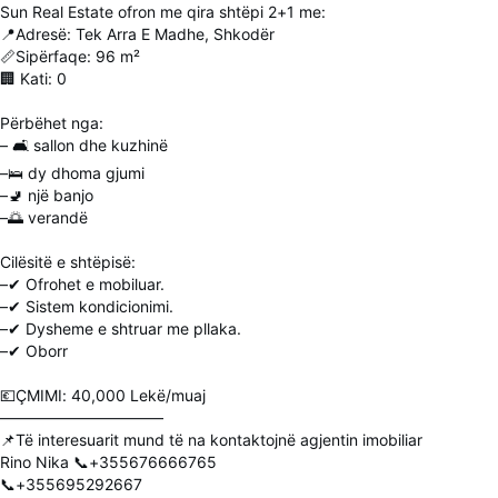
Sun Real Estate ofron me qira shtëpi 2+1 me:
📍Adresë: Tek Arra E Madhe, Shkodër
📏Sipërfaqe: 96 m²
🏢 Kati: 0
Përbëhet nga:
– 🛋 sallon dhe kuzhinë
–🛌 dy dhoma gjumi
–🚽 një banjo
–🌅 verandë
Cilësitë e shtëpisë:
–✔ Ofrohet e mobiluar.
–✔ Sistem kondicionimi.
–✔ Dysheme e shtruar me pllaka.
–✔ Oborr
💶ÇMIMI: 40,000 Lekë/muaj
——————————–
📌Të interesuarit mund të na kontaktojnë agjentin imobiliar
Rino Nika 📞+355676666765
📞+355695292667