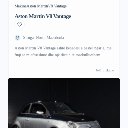
Makina
Aston Martin
V8 Vantage
Aston Martin V8 Vantage
Struga, North Macedonia
Aston Martin V8 Vantage është kënaqësi e pastër ngarje, me
fuqi të mjaftueshme dhe një dizajn të mrekullueshëm.
+38349678778(Whatsapp/Viber)
698
Shikime