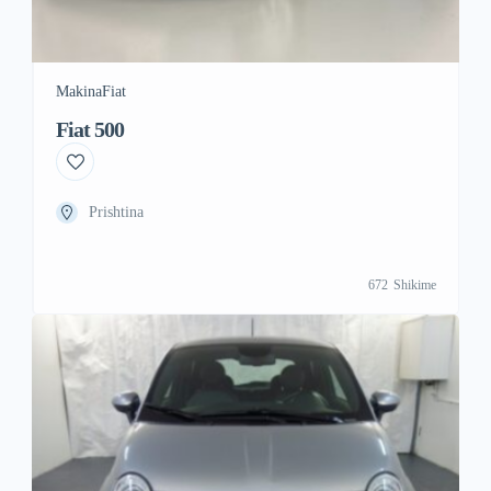
Makina
Fiat
Fiat 500
Prishtina
672
Shikime