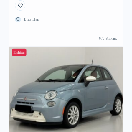
Elez Han
670
Shikime
E shitur