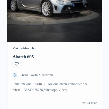
Makina
Abarth
695
Abarth 695
Ohrid, North Macedonia
Shitet makina Abarth 69. Makina ofron komoditet dhe
rahati. +38349678778(Whatsapp/Viber)
697
Shikime