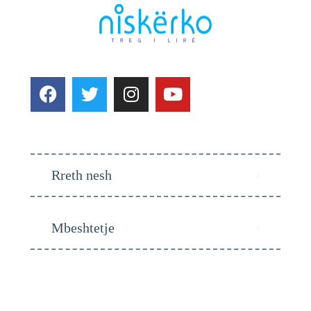
Rreth nesh
Mbeshtetje
Kontakti