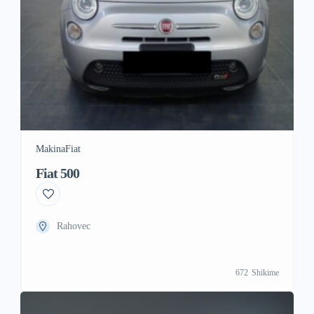
Makina
Fiat
Fiat 500
Rahovec
672
Shikime