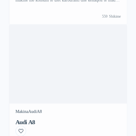
makinë me konsum të ulët karburanti dhe kënaqësi të madhe
ngarje. Ky model kombinon drejtimin elektrik me një motor
benzine për rreze dhe fuqi optimale. Per me shume
559
Shikime
informata kontaktoni ne; Viber +47 41 000 558 WhattsAp
+383 48 88 88 67
Makina
Audi
A8
Audi A8