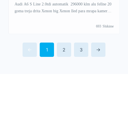
Audi A6 S Line 2.0tdi automatik 296000 klm alu fellne 20
goma treja drita Xenon big Xenon lled para mrapa kamer
mrapa mu dhez me star stop 3 qelsa nxemje karrika vetura o
full extra e presum blers serioz 049777267
693
Shikime
1
2
3