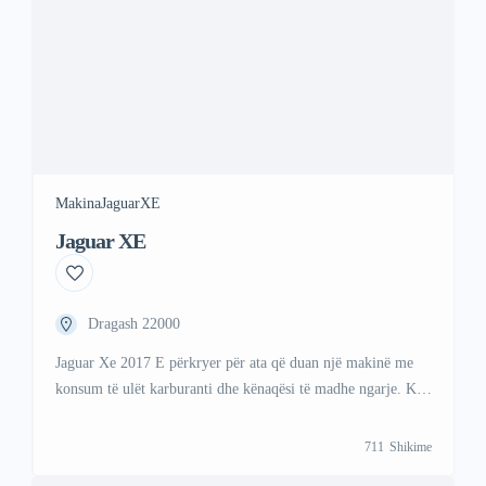
Makina
Jaguar
XE
Jaguar XE
Dragash 22000
Jaguar Xe 2017 E përkryer për ata që duan një makinë me
konsum të ulët karburanti dhe kënaqësi të madhe ngarje. Ky
model kombinon drejtimin elektrik me një motor benzine
për rreze dhe fuqi optimale. Per me shume informata
711
Shikime
kontaktoni ne; Viber +47 41 000 558 WhattsAp +383 48 88