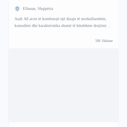
Elbasan, Shqipëria
Audi A8 arrin të kombinojë një dizajn të mrekullueshëm,
komoditet dhe karakteristika shumë të këndshme drejtimi në
një harmoni të bukur. Per ma shume informata kontaktoni
ne; Viber +47 41 000 558 WhattsAp +383 48 88 88 67
580
Shikime