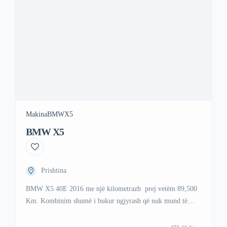
Makina
BMW
X5
BMW X5
Prishtina
BMW X5 40E 2016 me një kilometrazh prej vetëm 89,500
Km. Kombinim shumë i bukur ngjyrash që nuk mund të
lodheni kurrë, ngjyrë e bardhë metalike që shkëlqen në diell
me një brendshme ngjyrë kafe . Viber +47 41 000 558