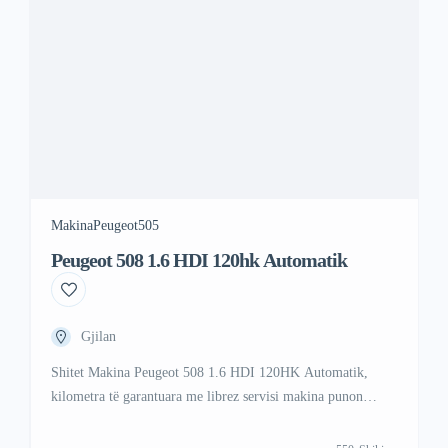
Makina
Peugeot
505
Peugeot 508 1.6 HDI 120hk Automatik
Gjilan
Shitet Makina Peugeot 508 1.6 HDI 120HK Automatik,
kilometra të garantuara me librez servisi makina punon
shume mir dhe eshte shume e ruajtur siq po duket ne foto
makina e ka edhe kaishin e motorrit te ndrume qitashe per