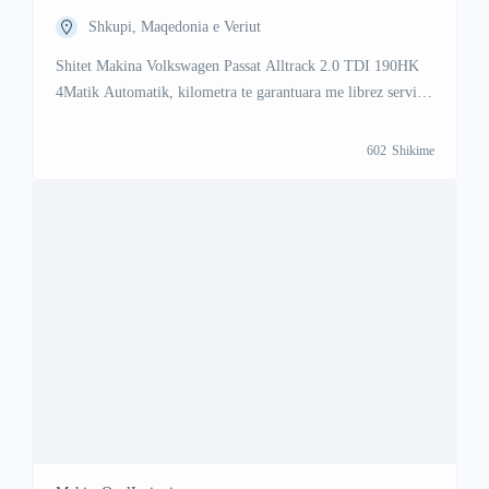
Shkupi, Maqedonia e Veriut
Shitet Makina Volkswagen Passat Alltrack 2.0 TDI 190HK
4Matik Automatik, kilometra te garantuara me librez servisi
makina punon shume mir dhe eshte shume e ruajtur siq po
duket ne foto per ma shume informata na telefononi ne Viber
602
Shikime
ose Vatsap Viber +47 41 000 558 WhattsAp +383 48 88 88
67