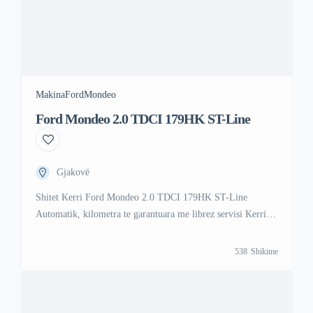
Makina
Ford
Mondeo
Ford Mondeo 2.0 TDCI 179HK ST-Line
Gjakovë
Shitet Kerri Ford Mondeo 2.0 TDCI 179HK ST-Line
Automatik, kilometra te garantuara me librez servisi Kerri
eshte shume I mir dhe eshte shume I rujtum siq po duket ne
foto per ma shume informata na telefononi ose na shkrune ne
538
Shikime
Viber ose Vatsap Viber +47 41 000 558 Vatsap +383 48 88
88 67