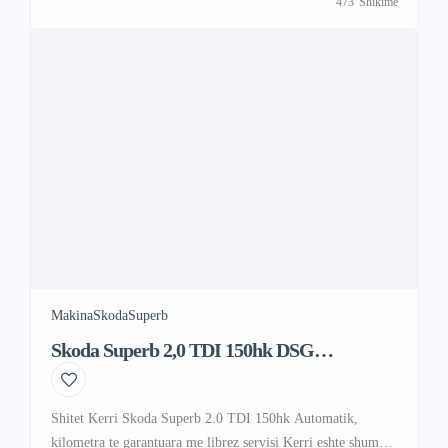
473
Shikime
WhattsAp +383 48 88 88 67
Makina
Skoda
Superb
Skoda Superb 2,0 TDI 150hk DSG
Automatik
Shitet Kerri Skoda Superb 2.0 TDI 150hk Automatik,
kilometra te garantuara me librez servisi Kerri eshte shume i