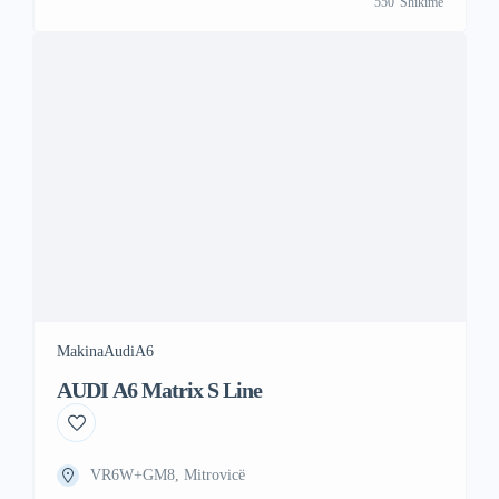
550
Shikime
ma shume informata na telefononi ose na shkruni ne Viber
ose Vatsap Viber +47 41 000 […]
Makina
Audi
A6
AUDI A6 Matrix S Line
VR6W+GM8, Mitrovicë