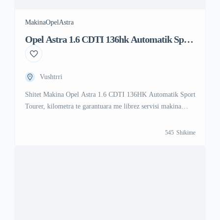
Makina
Opel
Astra
Opel Astra 1.6 CDTI 136hk Automatik Sport
Tourer
Vushtrri
Shitet Makina Opel Astra 1.6 CDTI 136HK Automatik Sport
Tourer, kilometra te garantuara me librez servisi makina
punon shume mir dhe eshte shume e ruajtur siq po duket ne
foto makina ka shume ekstra per ma shume informata na
545
Shikime
telefononi ose na shkruni ne Viber ose Vatsap Viber +47 41
000 558 WhattsAp +383 48 88 […]