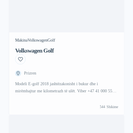
Makina
Volkswagen
Golf
Volkswagen Golf
Prizren
Modeli E-golf 2018 jashtëzakonisht i bukur dhe i
mirëmbajtur me kilometrazh të ulët. Viber +47 41 000 558
WhattsAp +383 48 88 88 67
544
Shikime