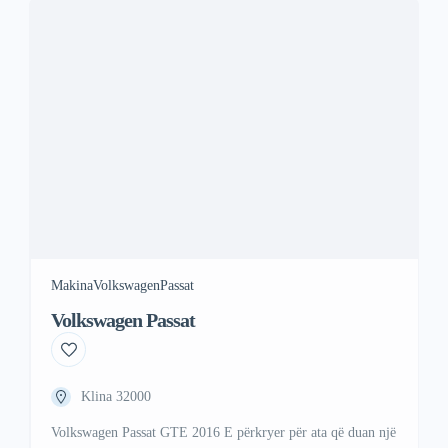
kryesore. Karakteristikat Kryesore: 63 ari sipërfaqe –
mundësi ndarjeje sipas nevojës Infrastrukturë e plotë: rrugë
të asfaltuara, […]
Makina
Volkswagen
Passat
Volkswagen Passat
Klina 32000
Volkswagen Passat GTE 2016 E përkryer për ata që duan një