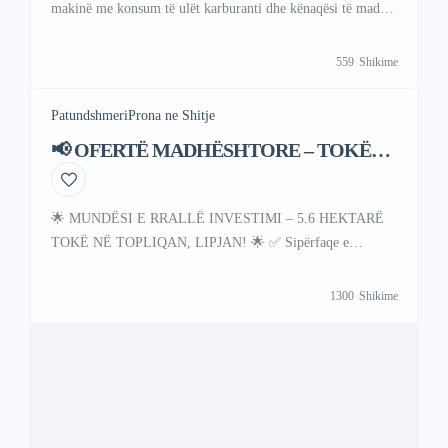
makinë me konsum të ulët karburanti dhe kënaqësi të madhe
ngarje. Ky model kombinon drejtimin elektrik me një motor
benzine për rreze dhe fuqi optimale. Per me shume
559
Shikime
informata kontaktoni ne; Viber +47 41 000 558 WhattsAp
+383 48 88 88 67
Patundshmeri
Prona ne Shitje
📢 OFERTË MADHËSHTORE – TOKË
PËR SHITJE!
🌟 MUNDËSI E RRALLË INVESTIMI – 5.6 HEKTARË
TOKË NË TOPLIQAN, LIPJAN! 🌟 ✅ Sipërfaqe e
madhe – 5 hektarë e 60 ari me terren tërësisht të rrafshët
🏡 Potencial i jashtëzakonshëm – e përshtatshme për
1300
Shikime
ndërtimin e një lagjeje moderne, fabrikash, qendrash biznesi
apo projekteve të tjera të mëdha📍 Lokacion strategjik – në
një zonë me zhvillim të shpejtë dhe me […]