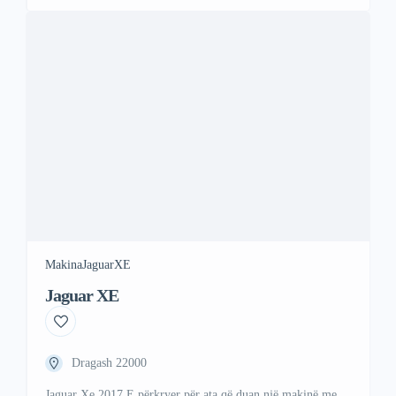
Makina
Jaguar
XE
Jaguar XE
Dragash 22000
Jaguar Xe 2017 E përkryer për ata që duan një makinë me