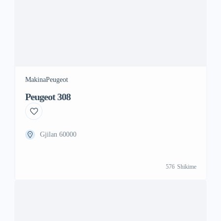
Makina
Peugeot
Peugeot 308
Gjilan 60000
576
Shikime
Patundshmeri
Prona ne Shitje
Shitet Toka