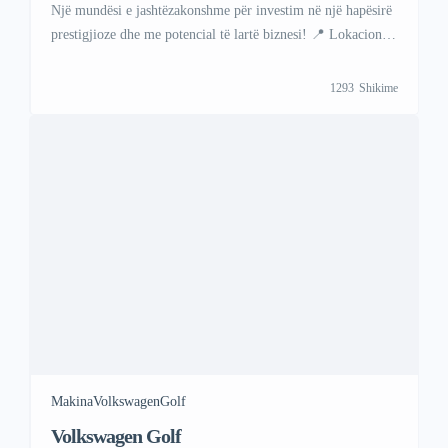
Makina
Volkswagen
Golf
Volkswagen Golf
Prizren
Modeli E-golf 2018 jashtëzakonisht i bukur dhe i
mirëmbajtur me kilometrazh të ulët. Viber +47 41 000 558
WhattsAp +383 48 88 88 67
544
Shikime