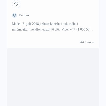
Makina
BMW
X5
BMW X5
Prishtina
BMW X5 40E 2016 me një kilometrazh prej vetëm 89,500
Km. Kombinim shumë i bukur ngjyrash që nuk mund të
lodheni kurrë, ngjyrë e bardhë metalike që shkëlqen në diell