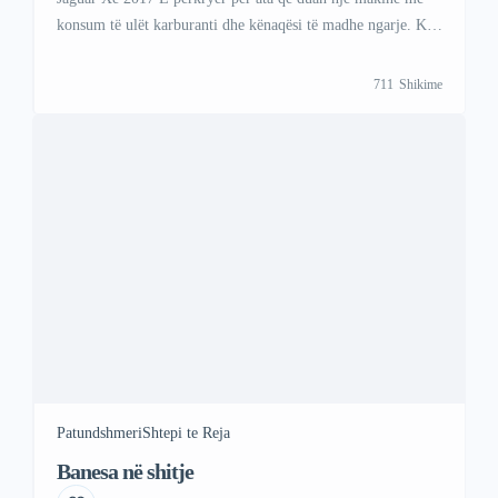
konsum të ulët karburanti dhe kënaqësi të madhe ngarje. Ky
model kombinon drejtimin elektrik me një motor benzine
për rreze dhe fuqi optimale. Per me shume informata
711
Shikime
kontaktoni ne; Viber +47 41 000 558 WhattsAp +383 48 88
88 67
Patundshmeri
Shtepi te Reja
Banesa në shitje