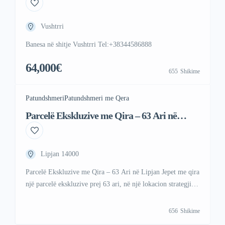
Vushtrri
Banesa në shitje Vushtrri Tel:+38344586888
64,000€
655
Shikime
Patundshmeri
Patundshmeri me Qera
Parcelë Ekskluzive me Qira – 63 Ari në
Lipjan
Lipjan 14000
Parcelë Ekskluzive me Qira – 63 Ari në Lipjan Jepet me qira
një parcelë ekskluzive prej 63 ari, në një lokacion strategjik
në Lipjan, vetëm 800m nga Magjistralja Prishtinë–Ferizaj.
Ideale për biznese, industri, logjistikë dhe ndërtim –
656
Shikime
me infrastrukturë të kompletuar dhe qasje të lehtë në rrugët