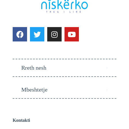
Mbeshtetje
Kontakti
niskerko@gmail.com
+38344444090
+38348888867