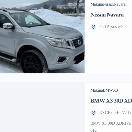
Makina
Nissan
Navara
Nissan Navara
Fushë Kosovë
Makina
BMW
X3
BMW X3 30D X
RXGF+25H, Vushtr
BMW X3 30D XDRIVE A
612