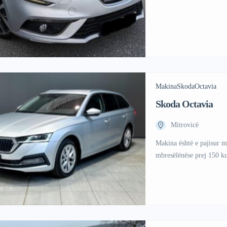
Makina
Skoda
Octavia
Skoda Octavia
Mitrovicë
Makina është e pajisur m
mbresëlënëse prej 150 k
fenerët me matricë LED, 
drejtimi.