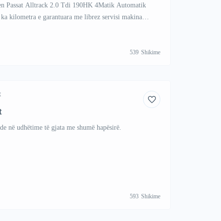
en Passat Alltrack 2.0 Tdi 190HK 4Matik Automatik
ka kilometra e garantuara me librez servisi makina
te shume e rujtur sikur ne foto dhe punon sikur ora
i per ma shume informata na telefononi ne Viber ose
0 […]
539
Shikime
t
t
e në udhëtime të gjata me shumë hapësirë.
593
Shikime