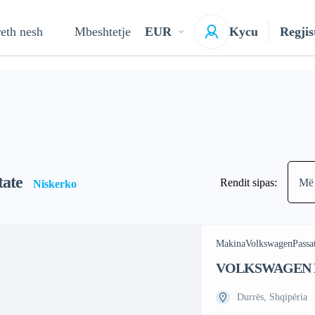
eth nesh
Mbeshtetje
EUR
Kycu
Regjis
tate
Rendit sipas:
Më 
Niskerko
Makina
Volkswagen
Passa
VOLKSWAGEN P
4MATIC Automat
Durrës, Shqipëria