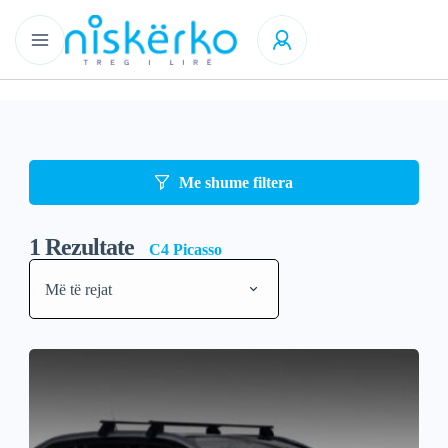
Me shume filtera
1
Rezultate
C4 Picasso
Më të rejat