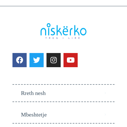
Rreth nesh
Mbeshtetje