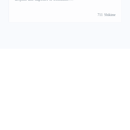
+38349678778(Whatsapp/Viber)
711
Shikime