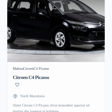
Makina
Citroen
C4 Picasso
Citroen C4 Picasso
North Macedonia
Shitet Citroen C4 Picasso ofron komoditet superior në
drejtim dhe hapësirë ​​të bollshme.