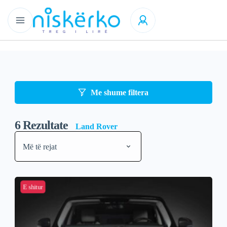
Me shume filtera
6
Rezultate
Land Rover
Më të rejat
E shitur