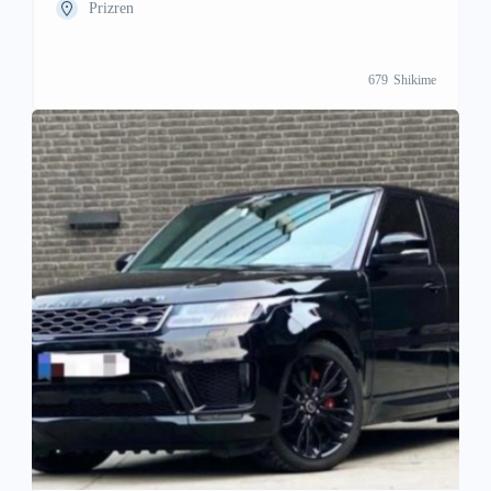
Prizren
679
Shikime