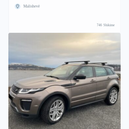
Malishevë
746
Shikime