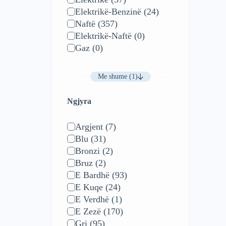
Elektrikë-Benzinë
(24)
Naftë
(357)
Elektrikë-Naftë
(0)
Gaz
(0)
Me shume (1)
Ngjyra
Argjent
(7)
Blu
(31)
Bronzi
(2)
Bruz
(2)
E Bardhë
(93)
E Kuqe
(24)
E Verdhë
(1)
E Zezë
(170)
Gri
(95)