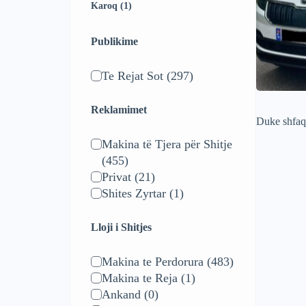
Karoq (1)
Publikime
Te Rejat Sot
(297)
Reklamimet
Duke shfa
Makina të Tjera për Shitje
(455)
Privat
(21)
Shites Zyrtar
(1)
Lloji i Shitjes
Makina te Perdorura
(483)
Makina te Reja
(1)
Ankand
(0)