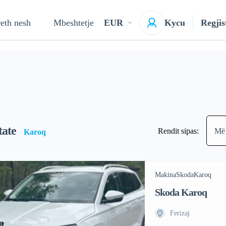
eth nesh
Mbeshtetje
EUR
Kycu
Regjis
tate
Rendit sipas:
Më 
Karoq
Makina
Skoda
Karoq
Skoda Karoq
Ferizaj