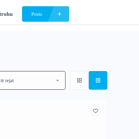
trohu
Posto
të rejat