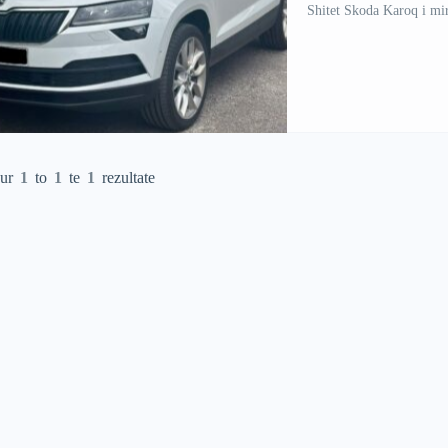
Shitet Skoda Karoq i mir
qur
1
to
1
te
1
rezultate