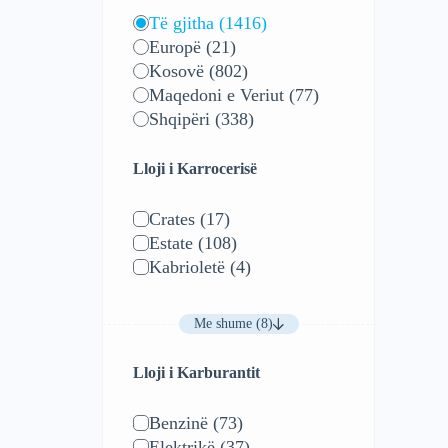
Të gjitha
(1416)
Europë
(21)
Kosovë
(802)
Maqedoni e Veriut
(77)
Shqipëri
(338)
Lloji i Karrocerisë
Crates
(17)
Estate
(108)
Kabrioletë
(4)
Me shume (8)
Lloji i Karburantit
Benzinë
(73)
Elektrikë
(37)