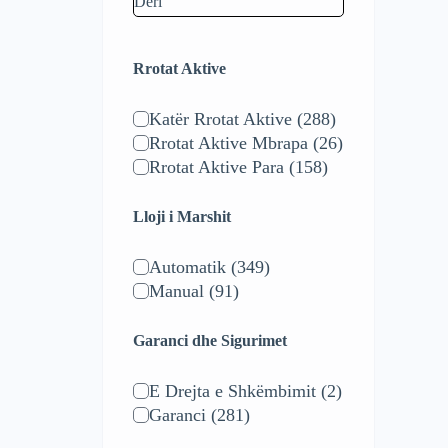
Rrotat Aktive
Katër Rrotat Aktive
(288)
Rrotat Aktive Mbrapa
(26)
Rrotat Aktive Para
(158)
Lloji i Marshit
Automatik
(349)
Manual
(91)
Garanci dhe Sigurimet
E Drejta e Shkëmbimit
(2)
Garanci
(281)