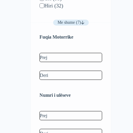
Hiri
(32)
Me shume (7)
Fuqia Motorrike
Numri i ulëseve