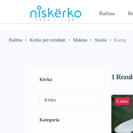
Ballina
Rr
Ballina
Kerko per rezultate
Makina
Skoda
Karoq
1
Rezul
Kërko
E shitur
Kategoria