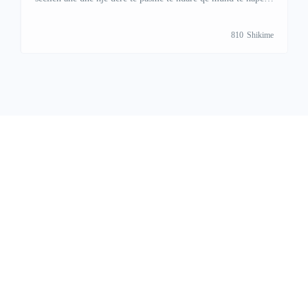
plotësisht, kjo e bën të lehtë hyrjen nga të gjitha anët.
+38349678778(Whatsapp/Viber)
810
Shikime