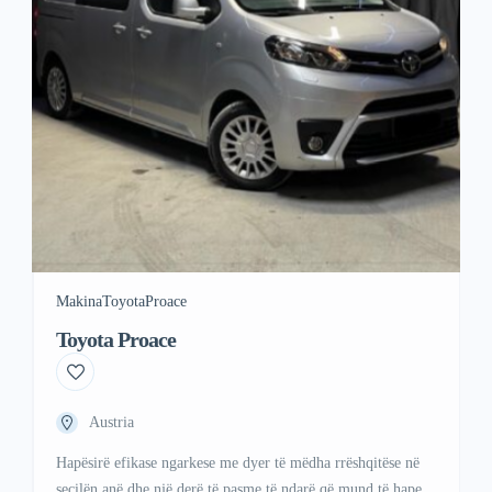
Makina
Toyota
Proace
Toyota Proace
Austria
Hapësirë ​​efikase ngarkese me dyer të mëdha rrëshqitëse në
secilën anë dhe një derë të pasme të ndarë që mund të hapet