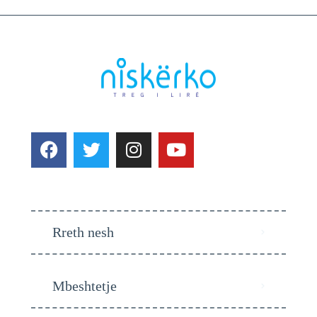
Rreth nesh
Mbeshtetje