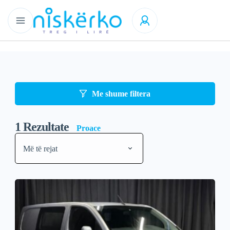
Me shume filtera
1
Rezultate
Proace
Më të rejat