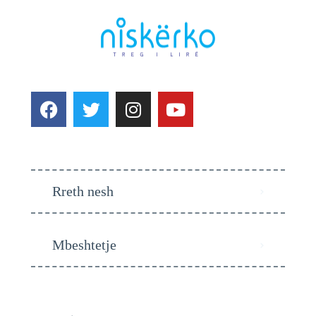
Rreth nesh
Mbeshtetje