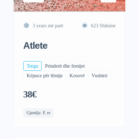
3 years më parë
623
Shikime
Atlete
Tregu
Prinderit dhe femijet
Këpuce për fëmije
Kosovë
Vushtrri
38€
Gjendja: E re