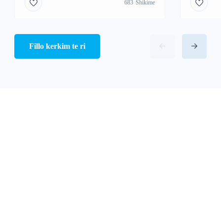
683
Shikime
Fillo kerkim te ri