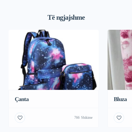
Të ngjajshme
Çanta
Bluza
766
Shikime