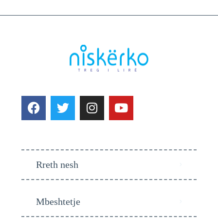
Rreth nesh
Mbeshtetje