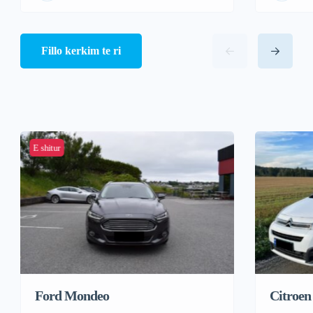
Fillo kerkim te ri
E shitur
Ford Mondeo
Citroen