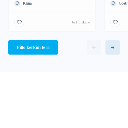
Klina
Gosti
621
Shikime
Fillo kerkim te ri