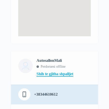
AutosallonMali
Perdoruesi offline
Shih te gjitha shpalljet
+38344610612