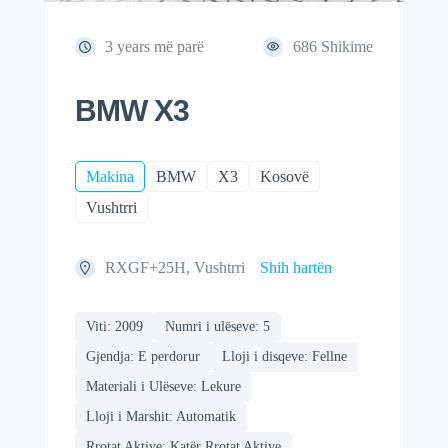
3 years më parë
686
Shikime
BMW X3
Makina
BMW
X3
Kosovë
Vushtrri
RXGF+25H, Vushtrri
Shih hartën
Viti: 2009
Numri i ulëseve: 5
Gjendja: E perdorur
Lloji i disqeve: Fellne
Materiali i Ulëseve: Lekure
Lloji i Marshit: Automatik
Rrotat Aktive: Katër Rrotat Aktive