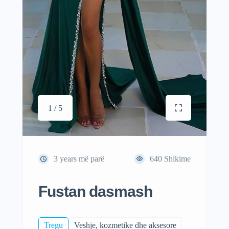
1 / 5
3 years më parë
640
Shikime
Fustan dasmash
Tregu
Veshje, kozmetike dhe aksesore