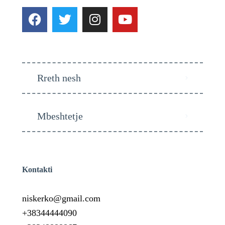
Rreth nesh
Mbeshtetje
Kontakti
niskerko@gmail.com
+38344444090