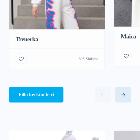
Maica
Trenerka
695
Shikime
Fillo kerkim te ri