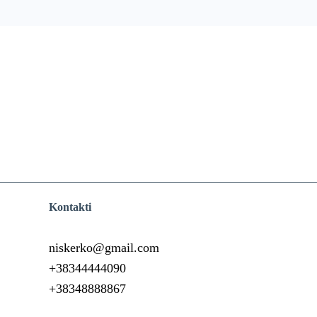
Kontakti
niskerko@gmail.com
+38344444090
+38348888867