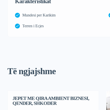
Karakteristikat
Mundesi per Karikim
Terren i Ecjes
Të ngjajshme
JEPET ME QIRA AMBIENT BIZNESI,
QENDER, SHKODER