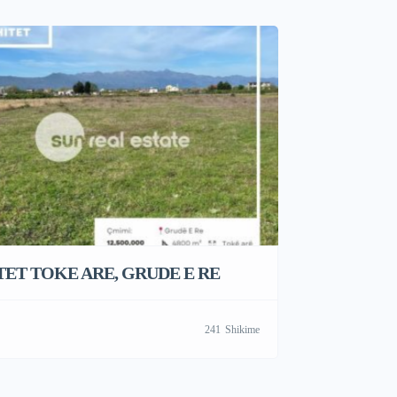
TET TOKE ARE, GRUDE E RE
241
Shikime