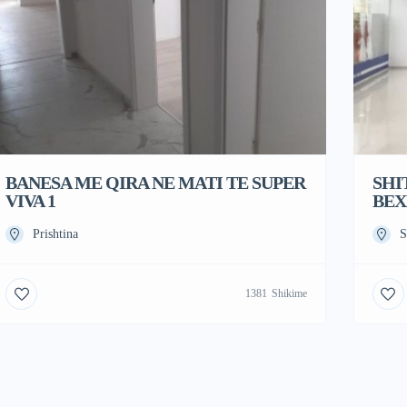
BANESA ME QIRA NE MATI TE SUPER
SHI
VIVA 1
BEX
Prishtina
S
1381
Shikime