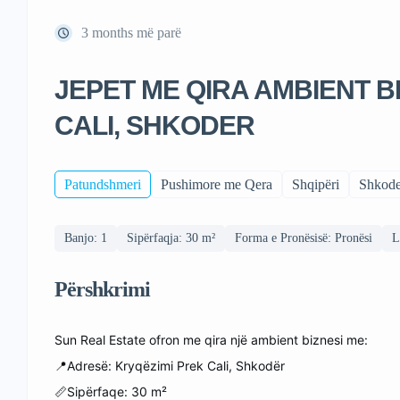
3 months më parë
JEPET ME QIRA AMBIENT B
CALI, SHKODER
Patundshmeri
Pushimore me Qera
Shqipëri
Shkode
Banjo: 1
Sipërfaqja: 30 m²
Forma e Pronësisë: Pronësi
L
Përshkrimi
Sun Real Estate ofron me qira një ambient biznesi me:
📍Adresë: Kryqëzimi Prek Cali, Shkodër
📏Sipërfaqe: 30 m²