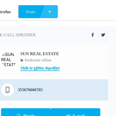
trohu
Posto
EK CALI, SHKODER
SUN REAL ESTATE
Perdoruesi offline
Shih te gjitha shpalljet
355676666765
Bisedo
E-mail