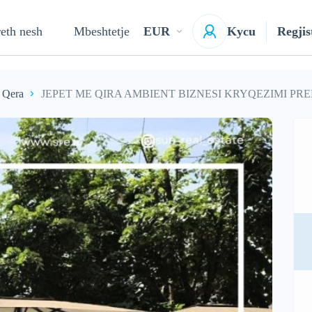
eth nesh
Mbeshtetje
EUR
Kycu
Regjis
 Qera
JEPET ME QIRA AMBIENT BIZNESI KRYQEZIMI PR