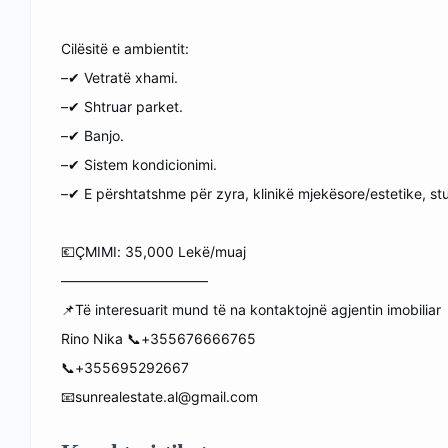
Cilësitë e ambientit:
–✔ Vetratë xhami.
–✔ Shtruar parket.
–✔ Banjo.
–✔ Sistem kondicionimi.
–✔ E përshtatshme për zyra, klinikë mjekësore/estetike, stu
💶ÇMIMI: 35,000 Lekë/muaj
——————————–
📌Të interesuarit mund të na kontaktojnë agjentin imobiliar
Rino Nika 📞+355676666765
📞+355695292667
📧sunrealestate.al@gmail.com