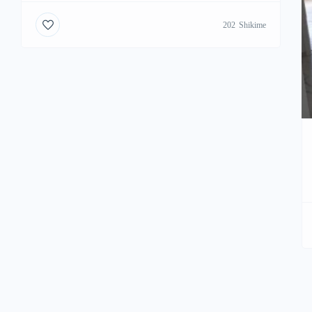
202
Shikime