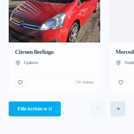
Citroen Berlingo
Mercede
Gjakova
Vusht
739
Shikime
Fillo kerkim te ri