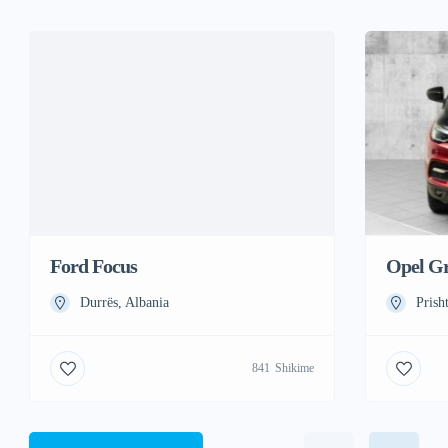
Ford Focus
Opel G
Durrës, Albania
Prish
841
Shikime