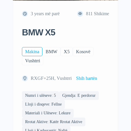
3 years më parë
811
Shikime
BMW X5
Makina
BMW
X5
Kosovë
Vushtrri
RXGF+25H, Vushtrri
Shih hartën
Numri i ulëseve: 5
Gjendja: E perdorur
Lloji i disqeve: Fellne
Materiali i Ulëseve: Lekure
Rrotat Aktive: Katër Rrotat Aktive
Lloji i Karburantit: Naftë