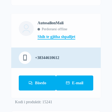
AutosallonMali
Perdoruesi offline
Shih te gjitha shpalljet
+38344610612
Bisedo
E-mail
Kodi i produktit: 15241