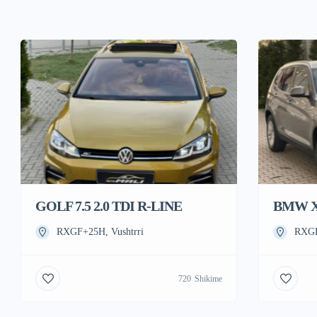
GOLF 7.5 2.0 TDI R-LINE
BMW X3
RXGF+25H, Vushtrri
RXGF
720
Shikime