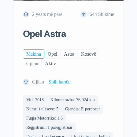
2 years më parë
644
Shikime
Opel Astra
Makina
Opel
Astra
Kosovë
Gjilan
Aktiv
Gjilan
Shih hartën
Viti: 2018
Kilometrazha: 76,924 km
Numri i ulëseve: 5
Gjendja: E perdorur
Fuqia Motorrike: 1.6
Regjistrimi: I paregjistruar
Dogana: I padoganuar
Lloji i disqeve: Fellne