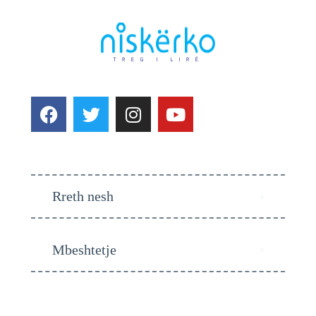
Rreth nesh
Mbeshtetje