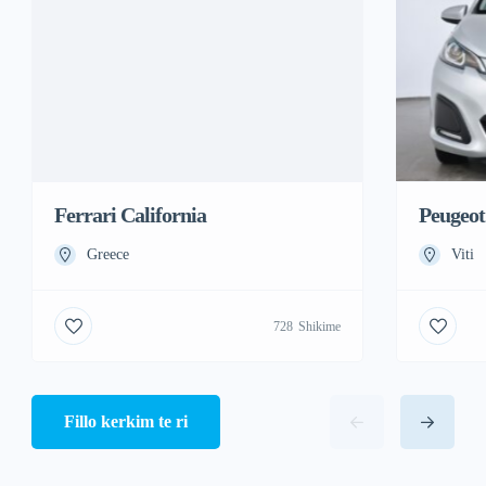
Ferrari California
Peugeot
Greece
Viti
728
Shikime
Fillo kerkim te ri