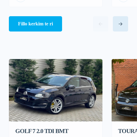
Fillo kerkim te ri
GOLF 7 2.0 TDI BMT
TOURAN