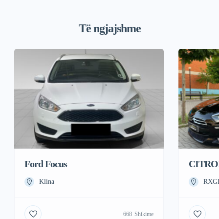
Të ngjajshme
Ford Focus
CITROE
Klina
RXGF
668
Shikime