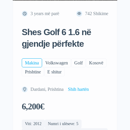
3 years më parë
742
Shikime
Shes Golf 6 1.6 në
gjendje përfekte
Makina
Volkswagen
Golf
Kosovë
Prishtine
E shitur
Dardani, Prishtina
Shih hartën
6,200€
Viti: 2012
Numri i ulëseve: 5