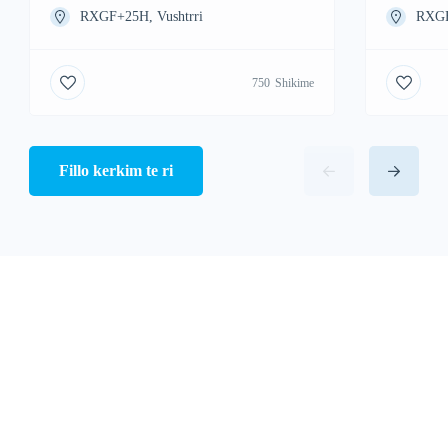
RXGF+25H, Vushtrri
RXGF
750
Shikime
Fillo kerkim te ri