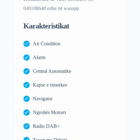
049188648 edhe në wasupp
Karakteristikat
Air Condition
Alarm
Central Automatike
Kapse e rimorkes
Navigator
Ngrohës Motorri
Radio DAB+
Tavan me Dritare