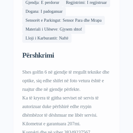
Gjendja: E perdorur
Regjistrimi: I regjistruar
Dogana: I padoganuar
Sensorët e Parkingut: Sensor Para dhe Mrapa
Materiali i Ulëseve: Gjysem shtof
Lloji i Karburantit: Naftë
Përshkrimi
Shes golfin 6 në gjendje të rregullt teknike dhe
optike, siq edhe shifet në foto vetura është e
ruajtur dhe në gjendje përfekte.
Ka të kryera të gjitha serviset në servis të
autorizuar duke përfshirë edhe rrypin
dhëmbëzor të dëshmuar me libër servisi.
Kilometrat e garantuara 207mi.
Kontakti dhe në viber 38349237567