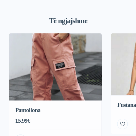
Të ngjajshme
Fustana
Pantollona
15.99€