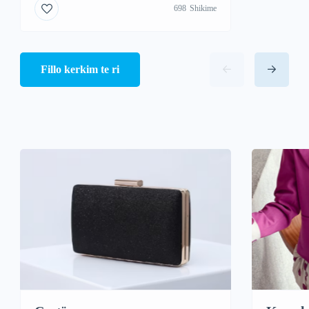
698
Shikime
Fillo kerkim te ri