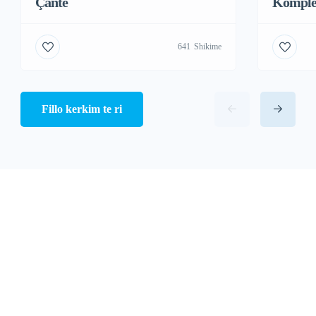
Çantë
Komple
641
Shikime
Fillo kerkim te ri