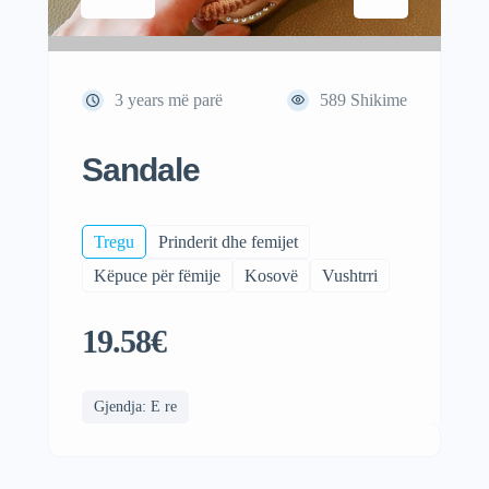
3 years më parë
589
Shikime
Sandale
Tregu
Prinderit dhe femijet
Këpuce për fëmije
Kosovë
Vushtrri
19.58€
Gjendja: E re