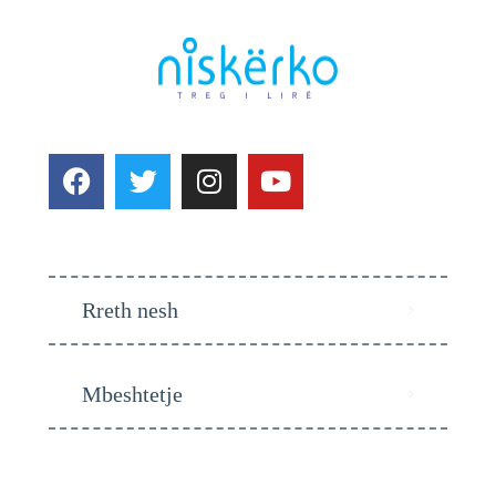
Rreth nesh
Mbeshtetje