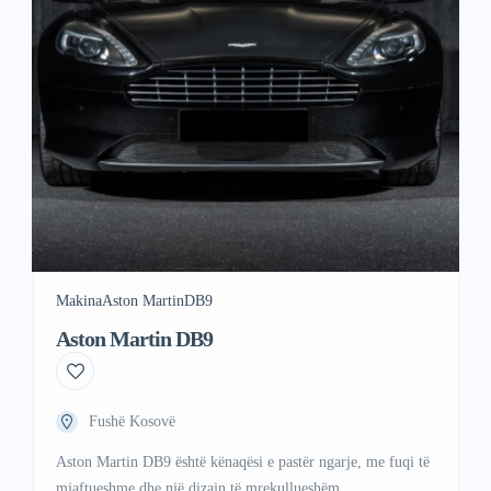
Makina
Aston Martin
DB9
Aston Martin DB9
Fushë Kosovë
Aston Martin DB9 është kënaqësi e pastër ngarje, me fuqi të
mjaftueshme dhe një dizajn të mrekullueshëm.