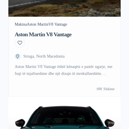
Makina
Aston Martin
V8 Vantage
Aston Martin V8 Vantage
Struga, North Macedonia
Aston Martin V8 Vantage është kënaqësi e pastër ngarje, me
fuqi të mjaftueshme dhe një dizajn të mrekullueshëm.
+38349678778(Whatsapp/Viber)
698
Shikime