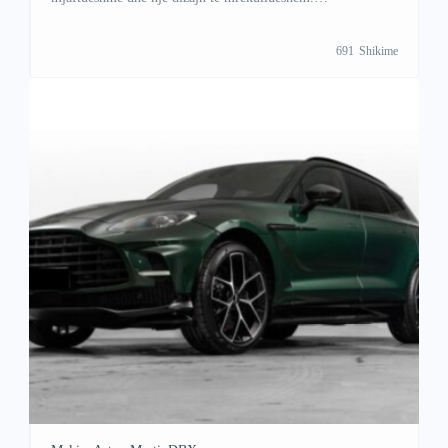
+38349678778(Whatsapp/Viber)
691
Shikime