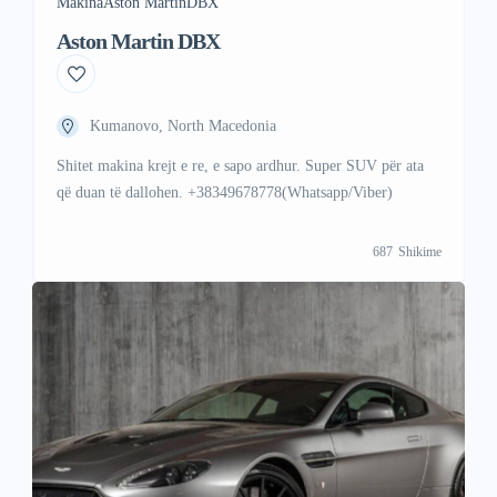
Makina
Aston Martin
DBX
Aston Martin DBX
Kumanovo, North Macedonia
Shitet makina krejt e re, e sapo ardhur. Super SUV për ata
që duan të dallohen. +38349678778(Whatsapp/Viber)
687
Shikime