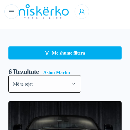
Me shume filtera
6
Rezultate
Aston Martin
Më të rejat