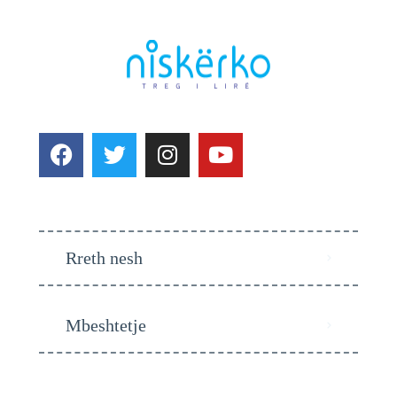
Rreth nesh
Mbeshtetje