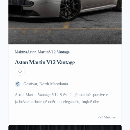
Makina
Aston Martin
V12 Vantage
Aston Martin V12 Vantage
Gostivar, North Macedonia
Aston Martin Vantage V12 S është një makinë sportive e
jashtëzakonshme që ndërthur elegancën, fuqinë dhe
komoditetin. +38349678778(Whatsapp/Viber)
752
Shikime