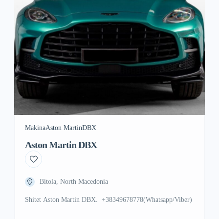
Makina
Aston Martin
DBX
Aston Martin DBX
Bitola, North Macedonia
Shitet Aston Martin DBX. +38349678778(Whatsapp/Viber)