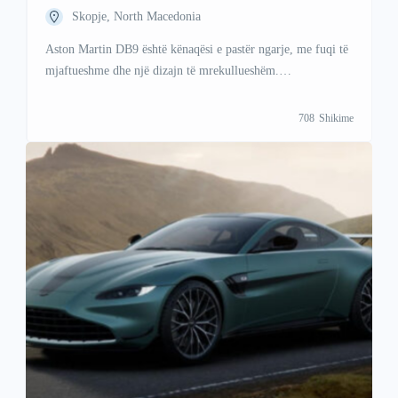
Skopje, North Macedonia
Aston Martin DB9 është kënaqësi e pastër ngarje, me fuqi të
mjaftueshme dhe një dizajn të mrekullueshëm.
+38349678778(Whatsapp/Viber)
708
Shikime