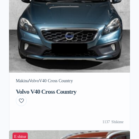
Makina
Volvo
V40 Cross Country
Volvo V40 Cross Country
1137
Shikime
E shitur