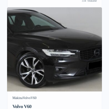
554
Shikime
Makina
Volvo
V60
Volvo V60