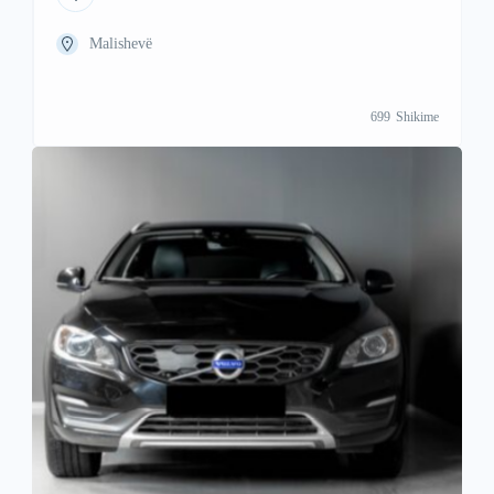
Malishevë
699
Shikime