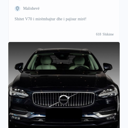
Malishevë
Shitet V70 i mirëmbajtur dhe i pajisur mirë!
618
Shikime