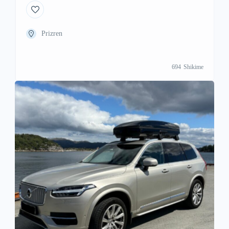
Prizren
694
Shikime