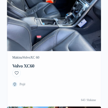
Makina
Volvo
XC 60
Volvo XC60
Pejë
643
Shikime