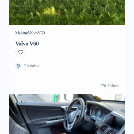
Makina
Volvo
V60
Volvo V60
Prishtina
678
Shikime