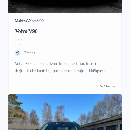
Makina
Volvo
V90
Volvo V90
Drenas
Volvo V90 e karakterizon komoditeti, karakteristikat e
drejtimit dhe hapësira, por edhe një dizajn i shkëlqyer dhe
performanca e shkëlqyer për sa i përket fuqisë dhe çift
rrotullues.
624
Shikime