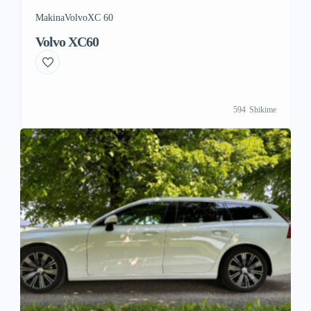
Makina
Volvo
XC 60
Volvo XC60
594
Shikime