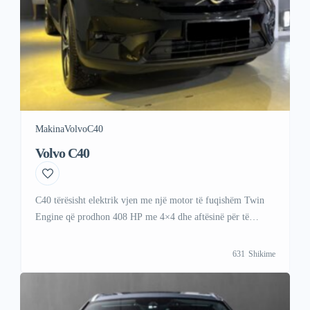
Makina
Volvo
C40
Volvo C40
C40 tërësisht elektrik vjen me një motor të fuqishëm Twin
Engine që prodhon 408 HP me 4×4 dhe aftësinë për të
tërhequr deri në 1800 kg me shiritin gjysmë elektrik
631
Shikime