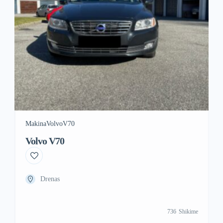
Makina
Volvo
V70
Volvo V70
Drenas
736
Shikime