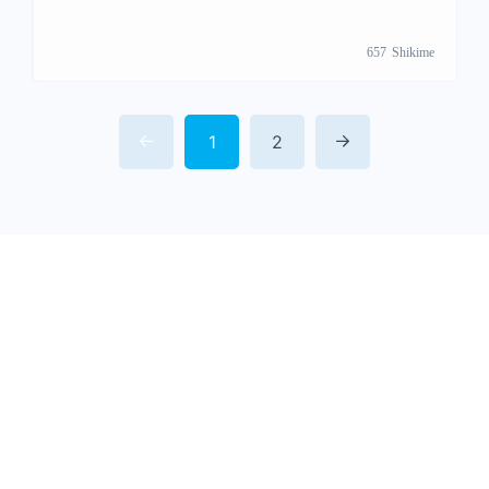
657
Shikime
1
2