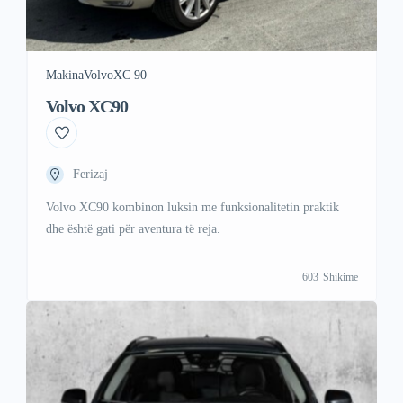
Makina
Volvo
XC 90
Volvo XC90
Ferizaj
Volvo XC90 kombinon luksin me funksionalitetin praktik
dhe është gati për aventura të reja.
603
Shikime