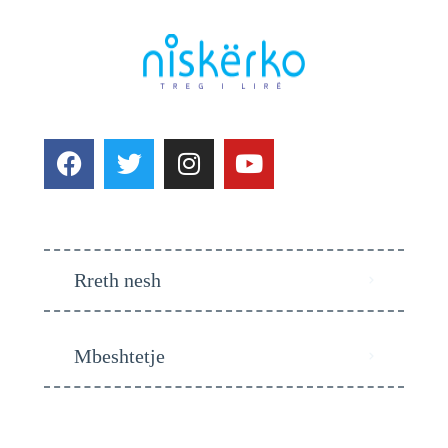
Rreth nesh
Mbeshtetje