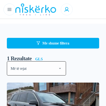
Me shume filtera
1
Rezultate
GLS
Më të rejat